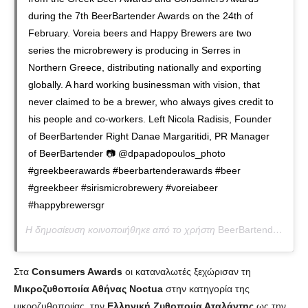
during the 7th BeerBartender Awards on the 24th of
February. Voreia beers and Happy Brewers are two
series the microbrewery is producing in Serres in
Northern Greece, distributing nationally and exporting
globally. A hard working businessman with vision, that
never claimed to be a brewer, who always gives credit to
his people and co-workers. Left Nicola Radisis, Founder
of BeerBartender Right Danae Margaritidi, PR Manager
of BeerBartender 📷 @dpapadopoulos_photo
#greekbeerawards #beerbartenderawards #beer
#greekbeer #sirismicrobrewery #voreiabeer
#happybrewersgr
Η δημοσίευση κοινοποιήθηκε από το χρήστη
BeerBartender
(@bee
Στα
Consumers Awards
οι καταναλωτές ξεχώρισαν τη
Μικροζυθοποιία Αθήνας Noctua
στην κατηγορία της
μικροζυθοποιίας, την
Ελληνική Ζυθοποιία Αταλάντης
ως την