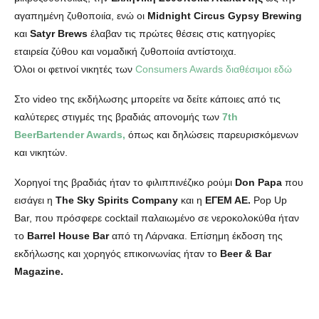
αγαπημένη ζυθοποιία, ενώ οι
Midnight Circus Gypsy Brewing
και
Satyr Brews
έλαβαν τις πρώτες θέσεις στις κατηγορίες
εταιρεία ζύθου και νομαδική ζυθοποιία αντίστοιχα.
Όλοι οι φετινοί νικητές των
Consumers Awards διαθέσιμοι εδώ
Στο video της εκδήλωσης μπορείτε να δείτε κάποιες από τις
καλύτερες στιγμές της βραδιάς απονομής των
7th
BeerBartender Awards,
όπως και δηλώσεις παρευρισκόμενων
και νικητών.
Χορηγοί της βραδιάς ήταν το φιλιππινέζικο ρούμι
Don Papa
που
εισάγει η
The Sky Spirits Company
και η
ΕΓΕΜ ΑΕ.
Pop Up
Bar, που πρόσφερε cocktail παλαιωμένο σε νεροκολοκύθα ήταν
το
Barrel House Bar
από τη Λάρνακα. Επίσημη έκδοση της
εκδήλωσης και χορηγός επικοινωνίας ήταν το
Beer & Bar
Magazine.