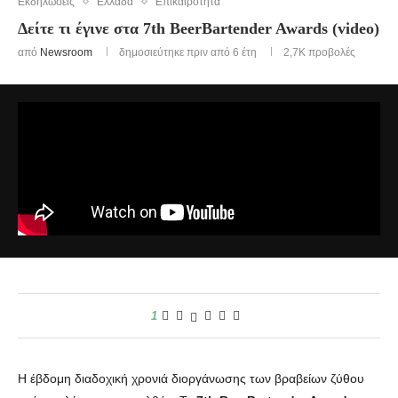
Εκδηλωσεις
Ελλάδα
Επικαιρότητα
Δείτε τι έγινε στα 7th BeerBartender Awards (video)
από
Newsroom
δημοσιεύτηκε πριν από 6 έτη
2,7K
προβολές
1
Η έβδομη διαδοχική χρονιά διοργάνωσης των βραβείων ζύθου