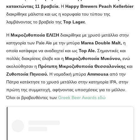
κατακτώντας 11 βραβεία.
Η
Happy Brewers Peach Kellerbier
διακρίθηκε μάλιστα και ως η κορυφαία του τύπου της
λαμβάνοντας το βραβείο της
Top Lager.
Η
Μικροζυθοποιία ΕΛΙΞΗ
διακρίθηκε με χρυσό μετάλλιο στην
κατηγορία των Pale Ale με την μπύρα
Marea Double Malt,
η
οποία κατάφερε να αναδειχτεί και ως
Top Ale.
Σημαντικές και
πολλές διακρίσεις έλαβε και η
Μικροζυθοποιία Μυκόνου,
ενώ
ακολούθησαν η
Πρότυπη Μικροζυθοποιία Θεσσαλονίκης
και
Ζυθοποιία Πηνειού.
Η νομαδική μπύρα
Ammousa
από την
Πάτρα κατέκτησε το χρυσό μετάλλιο στην κατηγορία IPA, στην
πρώτη της συμμετοχή, αφήνοντας υποσχέσεις για το μέλλον.
Όλοι οι βραβευθέντες των
Greek Beer Awards εδώ