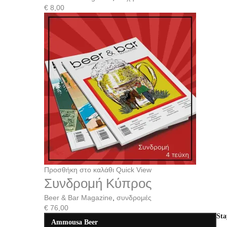
€
8,00
Προσθήκη στο καλάθι
Quick View
Συνδρομή Κύπρος
Beer & Bar Magazine
,
συνδρομές
€
76,00
Sta
Ammousa Beer