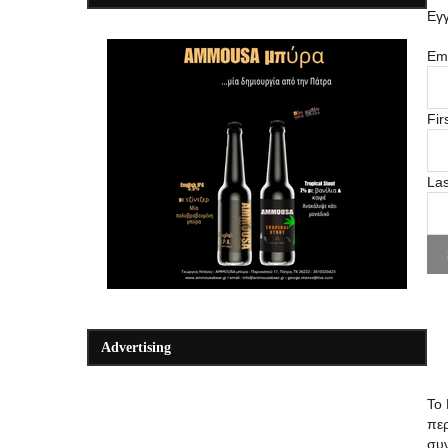
Εγγ
Ema
Fir
La
Advertising
Το 
περ
συ