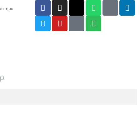
άστημα
αρ