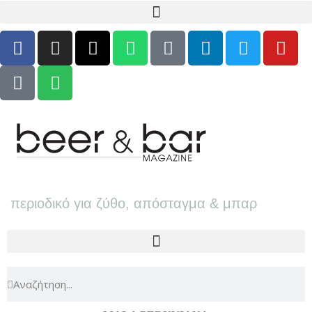
περιοδικό για ζύθο, απόσταγμα & μπαρ