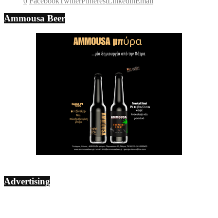
0
Facebook
Twitter
Pinterest
Linkedin
Email
Ammousa Beer
Advertising