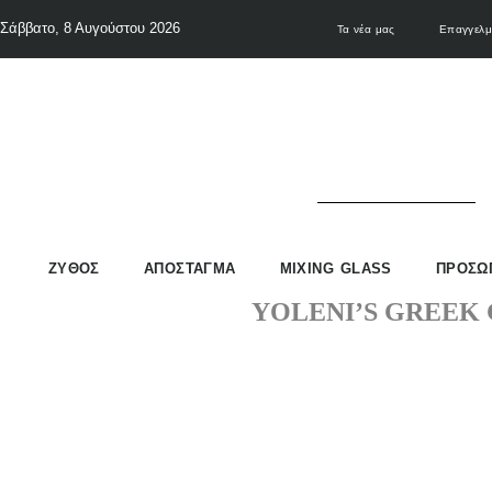
Σάββατο, 8 Αυγούστου 2026
Τα νέα μας
Επαγγελμ
ΖΥΘΟΣ
ΑΠΟΣΤΑΓΜΑ
MIXING GLASS
ΠΡΟΣΩ
YOLENI’S GREEK