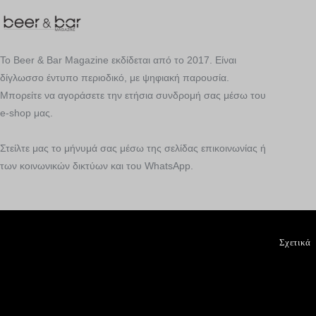
Το Beer & Bar Magazine εκδίδεται από το 2017. Είναι
δίγλωσσο έντυπο περιοδικό, με ψηφιακή παρουσία.
Μπορείτε να αγοράσετε την ετήσια συνδρομή σας μέσω του
e-shop μας.
Στείλτε μας το μήνυμά σας μέσω της σελίδας επικοινωνίας ή
των κοινωνικών δικτύων και του WhatsApp.
Σχετικά