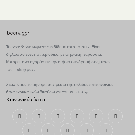
Το Beer & Bar Magazine εκδίδεται από το 2017. Είναι
δίγλωσσο έντυπο περιοδικό, με ψηφιακή παρουσία.
Μπορείτε να αγοράσετε την ετήσια συνδρομή σας μέσω
του e-shop μας.
Στείλτε μας το μήνυμά σας μέσω της σελίδας επικοινωνίας
ή των κοινωνικών δικτύων και του WhatsApp.
Κοινωνικά δίκτυα