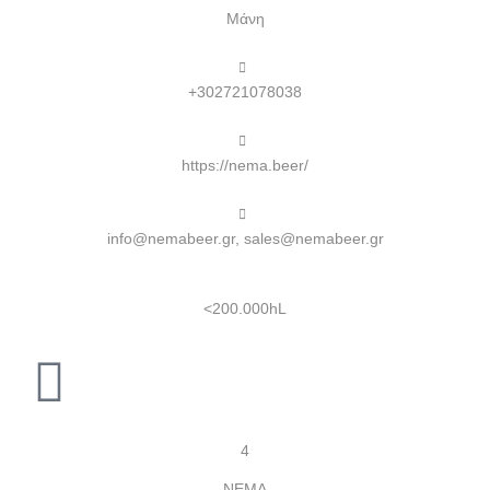
Μάνη
+302721078038
https://nema.beer/
info@nemabeer.gr, sales@nemabeer.gr
<200.000hL
4
NEMA