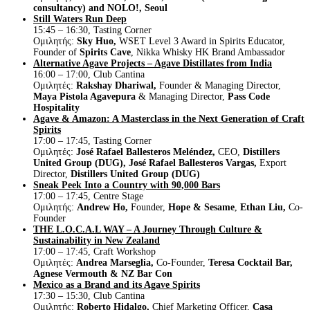
consultancy) and NOLO!, Seoul
Still Waters Run Deep
15:45 – 16:30, Tasting Corner
Ομιλητής:
Sky Huo,
WSET Level 3 Award in Spirits Educator,
Founder of
Spirits Cave
, Nikka Whisky HK Brand Ambassador
Alternative Agave Projects – Agave Distillates from India
16:00 – 17:00, Club Cantina
Ομιλητές:
Rakshay Dhariwal,
Founder & Managing Director,
Maya Pistola Agavepura
& Managing Director,
Pass Code
Hospitality
Agave & Amazon: A Masterclass in the Next Generation of Craft
Spirits
17:00 – 17:45, Tasting Corner
Ομιλητές:
José Rafael Ballesteros Meléndez,
CEO,
Distillers
United Group (DUG),
José Rafael Ballesteros Vargas,
Export
Director,
Distillers United Group (DUG)
Sneak Peek Into a Country with 90,000 Bars
17:00 – 17:45, Centre Stage
Ομιλητής:
Andrew Ho,
Founder,
Hope & Sesame
,
Ethan Liu,
Co-
Founder
THE L.O.C.A.L WAY – A Journey Through Culture &
Sustainability in New Zealand
17:00 – 17:45, Craft Workshop
Ομιλητές:
Andrea Marseglia,
Co-Founder,
Teresa Cocktail Bar,
Agnese Vermouth & NZ Bar Con
Mexico as a Brand and its Agave Spirits
17:30 – 15:30, Club Cantina
Ομιλητής:
Roberto Hidalgo,
Chief Marketing Officer,
Casa