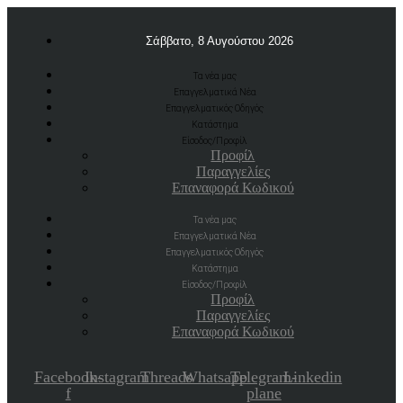
Σάββατο, 8 Αυγούστου 2026
Τα νέα μας
Επαγγελματικά Νέα
Επαγγελματικός Οδηγός
Κατάστημα
Είσοδος/Προφίλ
Προφίλ
Παραγγελίες
Επαναφορά Κωδικού
Τα νέα μας
Επαγγελματικά Νέα
Επαγγελματικός Οδηγός
Κατάστημα
Είσοδος/Προφίλ
Προφίλ
Παραγγελίες
Επαναφορά Κωδικού
Facebook-
Instagram
Threads
Whatsapp
Telegram-
Linkedin
f
plane