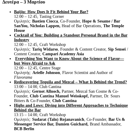
Δευτέρα – 3 Μαρτίου
Baijiu: How Does It Fit Behind Your Bar?
12:00 – 12:45, Tasting Corner
Ομιλητές:
Bastien Ciocca
, Co-Founder,
Hope & Sesame / Bar
SanYou,
Nicholas Lappen,
Head of Bar Operations,
The Temple
House
Cocktail of You: Building a Standout Personal Brand in the Bar
Industry
12:00 – 12:45, Craft Workshop
Ομιλητές:
Tariq Widarso
, Founder & Content Creator,
Sip Sensei
/
Content Creator,
Campari Academy Asia
Everything You Want to Know About the Science of Flavor—
but Were Afraid to Ask
12:00 – 12:45, Centre Stage
Ομιλητής:
Arielle Johnson
, Flavor Scientist and Author of
Flavorama
Rediscovering Tequila and Mezcal – What Is Behind the Trend?
13:00 – 14:00, Club Cantina
Ομιλητές:
Gernot Allnoch,
Partner, Mezcal San Cosme & Co-
Founder,
Club Cantina
Manuel Weisskopf,
Partner, Dr. Sours
Bitters & Co-Founder,
Club Cantina
Highs and Lows: Diving into Different Approaches to Technique
Behind the Bar
13:15 – 14:00, Craft Workshop
Ομιλητές:
Sudarat (Taln) Rojanavanich
, Co-Founder,
Bar Us &
Messenger Service Bar,
Damien Guichard,
Brand Ambassador,
BCB Berlin