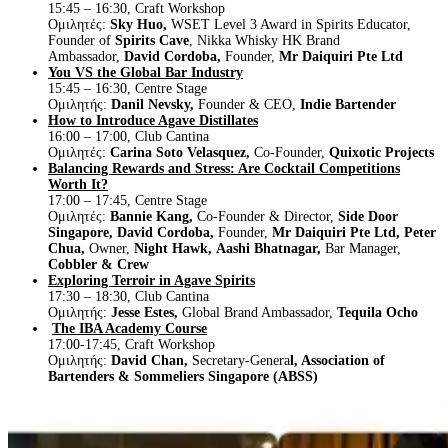
15:45 – 16:30, Craft Workshop
Ομιλητές:
Sky Huo,
WSET Level 3 Award in Spirits Educator,
Founder of
Spirits Cave
, Nikka Whisky HK Brand
Ambassador,
David Cordoba,
Founder,
Mr Daiquiri Pte Ltd
You VS the Global Bar Industry
15:45 – 16:30, Centre Stage
Ομιλητής:
Danil Nevsky,
Founder & CEO,
Indie Bartender
How to Introduce Agave Distillates
16:00 – 17:00, Club Cantina
Ομιλητές:
Carina Soto Velasquez,
Co-Founder,
Quixotic Projects
Balancing Rewards and Stress: Are Cocktail Competitions
Worth It?
17:00 – 17:45, Centre Stage
Ομιλητές:
Bannie Kang,
Co-Founder & Director,
Side Door
Singapore,
David Cordoba,
Founder,
Mr Daiquiri Pte Ltd,
Peter
Chua,
Owner,
Night Hawk,
Aashi Bhatnagar,
Bar Manager,
Cobbler & Crew
Exploring Terroir in Agave Spirits
17:30 – 18:30, Club Cantina
Ομιλητής:
Jesse Estes,
Global Brand Ambassador,
Tequila Ocho
The IBA Academy Course
17:00-17:45, Craft Workshop
Ομιλητής:
David Chan,
Secretary-Genera
l, Association of
Bartenders & Sommeliers Singapore (ABSS)