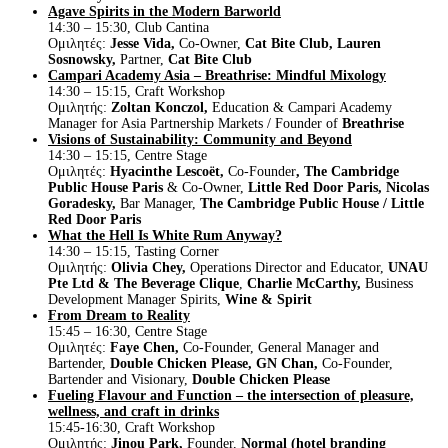
Agave Spirits in the Modern Barworld
14:30 – 15:30, Club Cantina
Ομιλητές:
Jesse Vida,
Co-Owner,
Cat Bite Club,
Lauren
Sosnowsky,
Partner,
Cat Bite Club
Campari Academy Asia – Breathrise: Mindful Mixology
14:30 – 15:15, Craft Workshop
Ομιλητής:
Zoltan Konczol,
Education & Campari Academy
Manager for Asia Partnership Markets / Founder of
Breathrise
Visions of Sustainability: Community and Beyond
14:30 – 15:15, Centre Stage
Ομιλητές:
Hyacinthe Lescoët,
Co-Founder
, The Cambridge
Public House Paris
& Co-Owner,
Little Red Door Paris,
Nicolas
Goradesky,
Bar Manager,
The Cambridge Public House / Little
Red Door Paris
What the Hell Is White Rum Anyway?
14:30 – 15:15, Tasting Corner
Ομιλητής:
Olivia Chey,
Operations Director and Educator,
UNAU
Pte Ltd & The Beverage Clique
,
Charlie McCarthy,
Business
Development Manager Spirits,
Wine & Spirit
From Dream to Reality
15:45 – 16:30, Centre Stage
Ομιλητές:
Faye Chen,
Co-Founder, General Manager and
Bartender,
Double Chicken Please,
GN Chan,
Co-Founder,
Bartender and Visionary,
Double Chicken Please
Fueling Flavour and Function – the intersection of pleasure,
wellness, and craft in drinks
15:45-16:30, Craft Workshop
Ομιλητής:
Jinou Park,
Founder,
Normal (hotel branding