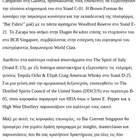
Camparino στη Galleria, προσκαλώντας τους επισκέπτες να εξερευνήσουν
την πλούσια κληρονομιά του στο Stand C-01. Η Brown-Forman θα
λανσάρει την παγκόσμια κοινότητα και την εκπαιδευτική της πλατφόρμα,
“Bar Fabric” μαζί με το πάντα αγαπημένο Woodford Reserve στο Stand E-
21. Το Zacapa που ανήκει στην Diageo θα κάνει επίσης το ντεμπούτο του
στο BCB Singapore, συμβάλλοντας στην ενίσχυση του εορτασμού του
επιστρέφοντος διαγωνισμού World Class
Αφεθείτε στα καλύτερα ιταλικά αποστάγματα στο The Spirit of Italy
(Stand E-13), με έξι διάσημα αποστακτήρια ή εξερευνήστε τις τολμηρές
γεύσεις Tequila Ocho & Elijah Craig American Whisky στο Stand D-25.
Για μια γεύση από την αμερικανική δεξιοτεχνία, επισκεφθείτε το The
Distilled Spirits Council of the United States (DISCUS) στο περίπτερο B-
05, όπου κορυφαίοι παραγωγοί των ΗΠΑ όπως ο James E. Pepper και η
High West Distillery παρουσιάζουν τον καλύτερό τους εαυτό.
Μαζί με αυτές τις κορυφαίες επωνυμίες, το Bar Convent Singapore θα
προσφέρει ένα γεμάτο δράση πρόγραμμα με insights, masterclasses και
παρουσιάσεις που θα σας κρατήσουν δραστήριους για όλες τις δύο