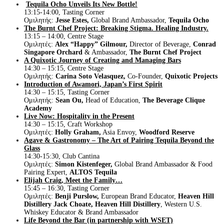
Tequila Ocho Unveils Its New Bottle!
13:15-14:00, Tasting Corner
Ομιλητής:
Jesse Estes,
Global Brand Ambassador,
Tequila Ocho
The Burnt Chef Project: Breaking Stigma. Healing Industry.
13:15 – 14:00, Centre Stage
Ομιλητές:
Alex “Happy” Gilmour,
Director of Beverage,
Conrad
Singapore Orchard
& Ambassador,
The Burnt Chef Project
A Quixotic Journey of Creating and Managing Bars
14:30 – 15:15, Centre Stage
Ομιλητής:
Carina Soto Velasquez,
Co-Founder,
Quixotic Projects
Introduction of Awamori, Japan’s First Spirit
14:30 – 15:15, Tasting Corner
Ομιλητής:
Sean Ou,
Head of Education,
The Beverage Clique
Academy
Live Now: Hospitality in the Present
14:30 – 15:15, Craft Workshop
Ομιλητές:
Holly Graham,
Asia Envoy,
Woodford Reserve
Agave & Gastronomy – The Art of Pairing Tequila Beyond the
Glass
14:30-15:30, Club Cantina
Ομιλητές:
Simon Kistenfeger,
Global Brand Ambassador & Food
Pairing Expert,
ALTOS Tequila
Elijah Craig, Meet the Family…
15:45 – 16:30, Tasting Corner
Ομιλητές:
Benji Purslow,
European Brand Educator,
Heaven Hill
Distillery
Jack Choate,
Heaven Hill Distillery
, Western U.S.
Whiskey Educator & Brand Ambassador
Life Beyond the Bar (in partnership with WSET)