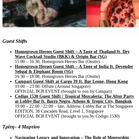
Guest Shifts
Homegrown Heroes Guest Shift – A Taste of Thailand ft. Dry
Wave Cocktail Studio (BKK) & Origin Bar (SG)
15:00 – 16:30, Homegrown Heroes Bar (Onsite)
Homegrown Heroes Guest Shift – A Taste of India ft. Devender
Sehgal & Elephant Room (SG)
16:30 – 18:00, Homegrown Heroes Bar (Onsite)
Campari Guest Shift at Cargo 39 ft. Bar Leone, Hong Kong
19:00 – 23:00, Offsite (Around Singapore)
OFFICIAL BCB EVENT (brought to you by Campari)
Código 1530 Guest Shift / Tropical Mezcalería: The After Party
at Lobby Bar ft. Barro Negro, Athens & Tropic City, Bangkok
19:00 – 22:00 / 22:00 – late, Address: Lobby Bar at The Singapore
EDITION, 38 Cuscaden Road, Level 1, Singapore
OFFICIAL BCB EVENT (brought to you by Código 1530)
Τρίτη– 4 Μαρτίου
Navigating Legacy and Innovation – The Role of Mentorship