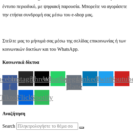
έντυπο περιοδικό, με ψηφιακή παρουσία. Μπορείτε να αγοράσετε
την ετήσια συνδρομή σας μέσω του e-shop μας.
Στείλτε μας το μήνυμά σας μέσω της σελίδας επικοινωνίας ή των
κοινωνικών δικτύων και του WhatsApp.
Κοινωνικά δίκτυα
acebook-
Instagram
Threads
Whatsapp
Telegram-
Linkedin
Twitter
Youtub
f
plane
Tiktok
Flickr
Spotify
Αναζήτηση
Search