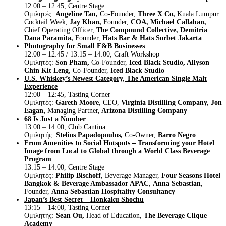
12:00 – 12:45, Centre Stage
Ομιλητές:
Angeline Tan,
Co-Founder,
Three X Co,
Kuala Lumpur
Cocktail Week,
Jay Khan,
Founder,
COA,
Michael Callahan,
Chief Operating Officer,
The Compound Collective,
Demitria
Dana Paramita,
Founder,
Hats Bar & Hats Sorbet Jakarta
Photography for Small F&B Businesses
12:00 – 12:45 / 13:15 – 14:00, Craft Workshop
Ομιλητές:
Son Pham,
Co-Founder,
Iced Black Studio,
Allyson
Chin Kit Leng,
Co-Founder,
Iced Black Studio
U.S. Whiskey’s Newest Category, The American Single Malt
Experience
12:00 – 12:45, Tasting Corner
Ομιλητές:
Gareth Moore,
CEO,
Virginia Distilling Company,
Jon
Eagan,
Managing Partner,
Arizona Distilling Company
68 Is Just a Number
13:00 – 14:00, Club Cantina
Ομιλητής:
Stelios Papadopoulos,
Co-Owner,
Barro Negro
From Amenities to Social Hotspots – Transforming your Hotel
Image from Local to Global through a World Class Beverage
Program
13:15 – 14:00, Centre Stage
Ομιλητές:
Philip Bischoff,
Beverage Manager,
Four Seasons Hotel
Bangkok & Beverage Ambassador APAC
,
Anna Sebastian,
Founder,
Anna Sebastian Hospitality Consultancy
Japan’s Best Secret – Honkaku Shochu
13:15 – 14:00, Tasting Corner
Ομιλητής:
Sean Ou,
Head of Education,
The Beverage Clique
Academy