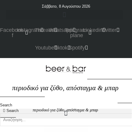
Σάββατο, 8 Αυγούστου 2026
Facebook-
Instagram
Threads
Whatsapp
Telegram-
Linkedin
Twitter
f
plane
Youtube
Tiktok
Spotify
περιοδικό για ζύθο, απόσταγμα & μπαρ
Search
περιοδικό για ζύθο, απόσταγμα & μπαρ
Search