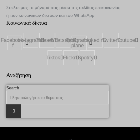
Στείλτε μας το μήνυμά σας μέσω της σελίδας επικοινωνίας
ή των κοινωνικών δικτύων και του WhatsApp.
Κοινωνικά δίκτυα
Facebook-
Instagram
Threads
Whatsapp
Telegram-
Linkedin
Twitter
Youtube
f
plane
Tiktok
Flickr
Spotify
Αναζήτηση
Search