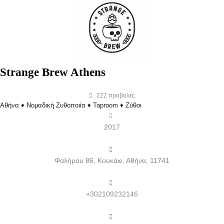
Strange Brew Athens
222
προβολές
Αθήνα ♦ Νομαδική Ζυθοποιία ♦ Taproom ♦ Ζύθοι
2017
Φαλήρου 86, Κουκάκι, Αθήνα, 11741
+302109232146