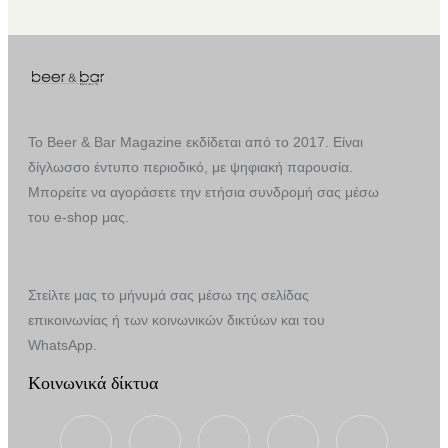
Το Beer & Bar Magazine εκδίδεται από το 2017. Είναι
δίγλωσσο έντυπο περιοδικό, με ψηφιακή παρουσία.
Μπορείτε να αγοράσετε την ετήσια συνδρομή σας μέσω
του e-shop μας.
Στείλτε μας το μήνυμά σας μέσω της σελίδας
επικοινωνίας ή των κοινωνικών δικτύων και του
WhatsApp.
Κοινωνικά δίκτυα