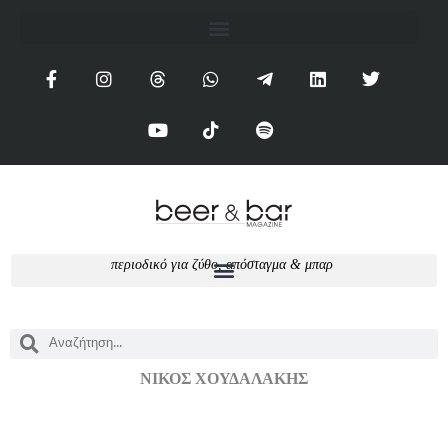
π
ε
ρ
ι
ο
δ
ι
κ
ό
γ
ι
α
ζ
ύ
θ
ο
,
α
π
ό
σ
τ
α
γ
μ
α
&
μ
π
α
ρ
ΝΊΚΟΣ ΧΟΥΔΑΛΆΚΗΣ