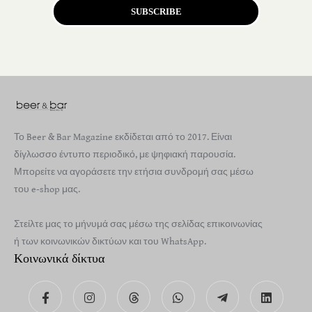
SUBSCRIBE
Το Beer & Bar Magazine εκδίδεται από το 2017. Είναι
δίγλωσσο έντυπο περιοδικό, με ψηφιακή παρουσία.
Μπορείτε να αγοράσετε την ετήσια συνδρομή σας μέσω
του e-shop μας.
Στείλτε μας το μήνυμά σας μέσω της σελίδας επικοινωνίας
ή των κοινωνικών δικτύων και του WhatsApp.
Κοινωνικά δίκτυα