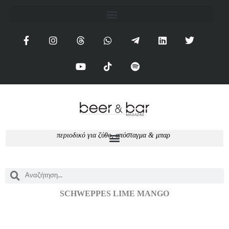
π
ε
ρ
ι
ο
δ
ι
κ
ό
γ
ι
α
ζ
ύ
θ
ο
,
α
π
ό
σ
τ
α
γ
μ
α
&
μ
π
α
ρ
SCHWEPPES LIME MANGO