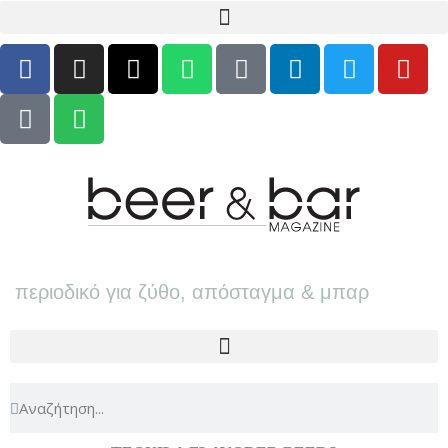
περιοδικό για ζύθο, απόσταγμα & μπαρ