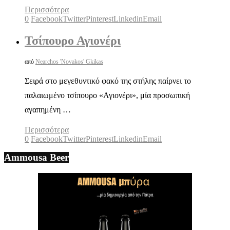
Περισσότερα
0
Facebook
Twitter
Pinterest
Linkedin
Email
Τσίπουρο Αγιονέρι
από
Nearchos 'Novakos' Gkikas
Σειρά στο μεγεθυντικό φακό της στήλης παίρνει το
παλαιωμένο τσίπουρο «Αγιονέρι», μία προσωπική
αγαπημένη …
Περισσότερα
0
Facebook
Twitter
Pinterest
Linkedin
Email
Ammousa Beer