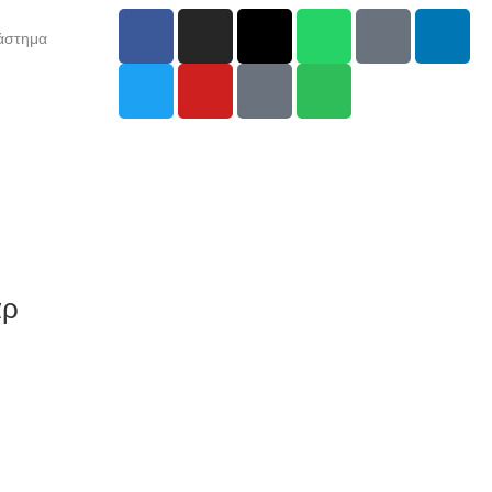
άστημα
αρ