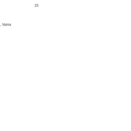
25
a, Vama