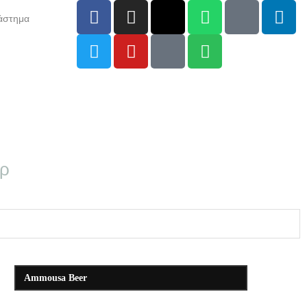
άστημα
αρ
Ammousa Beer