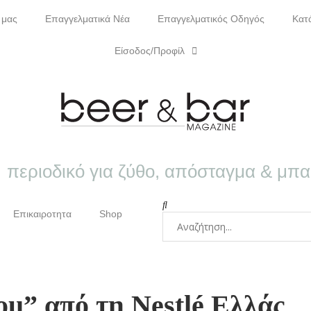
 μας
Επαγγελματικά Νέα
Επαγγελματικός Οδηγός
Κατ
Είσοδος/Προφίλ
περιοδικό για ζύθο, απόσταγμα & μπ
Επικαιροτητα
Shop
u” από τη Nestlé Ελλάς