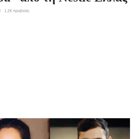
1,2K
προβολές