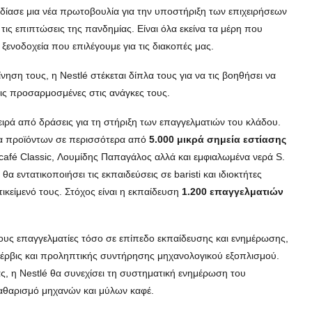
δίασε μια νέα πρωτοβουλία για την υποστήριξη των επιχειρήσεων
τις επιπτώσεις της πανδημίας. Είναι όλα εκείνα τα μέρη που
 ξενοδοχεία που επιλέγουμε για τις διακοπές μας.
ίνηση τους, η Nestlé στέκεται δίπλα τους για να τις βοηθήσει να
εις προσαρμοσμένες στις ανάγκες τους.
ρά από δράσεις για τη στήριξη των επαγγελματιών του κλάδου.
άμα προϊόντων σε περισσότερα από
5.000 μικρά σημεία εστίασης
scafé Classic, Λουμίδης Παπαγάλος αλλά και εμφιαλωμένα νερά S.
θα εντατικοποιήσει τις εκπαιδεύσεις σε baristi και ιδιοκτήτες
ικείμενό τους. Στόχος είναι η εκπαίδευση
1.200 επαγγελματιών
τους επαγγελματίες τόσο σε επίπεδο εκπαίδευσης και ενημέρωσης,
σέρβις και προληπτικής συντήρησης μηχανολογικού εξοπλισμού.
ς, η Nestlé θα συνεχίσει τη συστηματική ενημέρωση του
αθαρισμό μηχανών και μύλων καφέ.