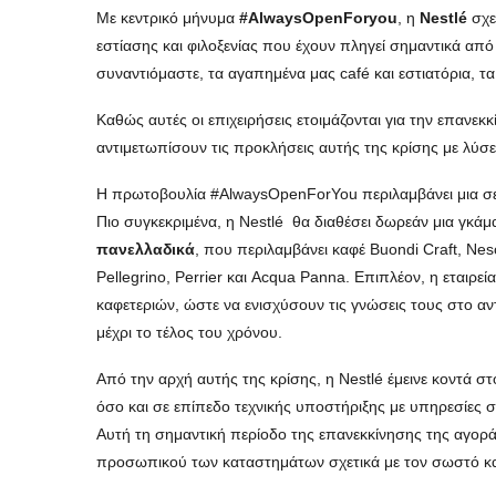
Με κεντρικό μήνυμα
#
AlwaysOpenForyou
, η
Nestlé
σχε
εστίασης και φιλοξενίας που έχουν πληγεί σημαντικά από 
συναντιόμαστε, τα αγαπημένα μας café και εστιατόρια, τα
Καθώς αυτές οι επιχειρήσεις ετοιμάζονται για την επανεκκ
αντιμετωπίσουν τις προκλήσεις αυτής της κρίσης με λύσ
Η πρωτοβουλία #AlwaysOpenForYou περιλαμβάνει μια σει
Πιο συγκεκριμένα, η Nestlé θα διαθέσει δωρεάν μια γκ
πανελλαδικά
, που περιλαμβάνει καφέ Buondi Craft, Ne
Pellegrino, Perrier και Acqua Panna. Επιπλέον, η εταιρεία 
καφετεριών, ώστε να ενισχύσουν τις γνώσεις τους στο αντ
μέχρι το τέλος του χρόνου.
Από την αρχή αυτής της κρίσης, η Nestlé έμεινε κοντά σ
όσο και σε επίπεδο τεχνικής υποστήριξης με υπηρεσίες 
Αυτή τη σημαντική περίοδο της επανεκκίνησης της αγορά
προσωπικού των καταστημάτων σχετικά με τον σωστό κ