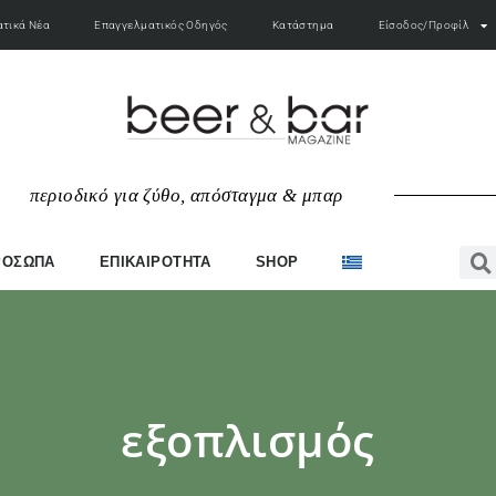
τικά Νέα
Επαγγελματικός Οδηγός
Κατάστημα
Είσοδος/Προφίλ
π
ε
ρ
ι
ο
δ
ι
κ
ό
γ
ι
α
ζ
ύ
θ
ο
,
α
π
ό
σ
τ
α
γ
μ
α
&
μ
π
α
ρ
ΡΟΣΩΠΑ
ΕΠΙΚΑΙΡΟΤΗΤΑ
SHOP
εξοπλισμός