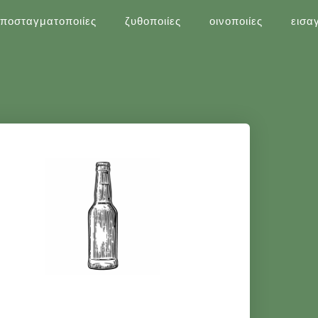
ποσταγματοποιίες
ζυθοποιίες
οινοποιίες
εισα