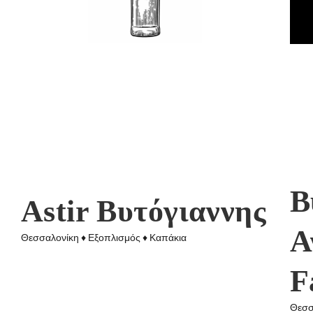
Β
Astir Βυτόγιαννης
Α
Θεσσαλονίκη ♦ Εξοπλισμός ♦ Καπάκια
F
Θεσσ