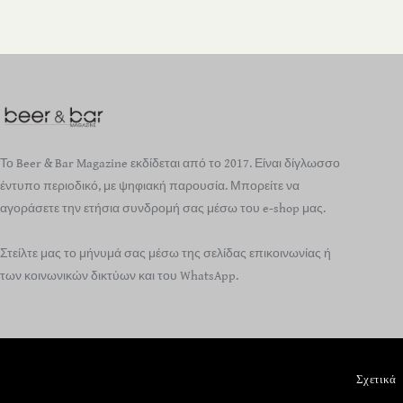
Το Beer & Bar Magazine εκδίδεται από το 2017. Είναι δίγλωσσο
έντυπο περιοδικό, με ψηφιακή παρουσία. Μπορείτε να
αγοράσετε την ετήσια συνδρομή σας μέσω του e-shop μας.
Στείλτε μας το μήνυμά σας μέσω της σελίδας επικοινωνίας ή
των κοινωνικών δικτύων και του WhatsApp.
Σχετικά