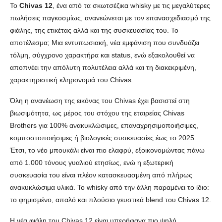
Το
Chivas 12
, ένα από τα σκωτσέζικα whisky με τις μεγαλύτερες
πωλήσεις παγκοσμίως, ανανεώνεται με τον επανασχεδιασμό της
φιάλης, της ετικέτας αλλά και της συσκευασίας του. Το
αποτέλεσμα; Μια εντυπωσιακή, νέα εμφάνιση που συνδυάζει
τόλμη, σύγχρονο χαρακτήρα και status, ενώ εξακολουθεί να
αποπνέει την απόλυτη πολυτέλεια αλλά και τη διακεκριμένη,
χαρακτηριστική κληρονομιά του Chivas.
Όλη η ανανέωση της εικόνας του Chivas έχει βασιστεί στη
βιωσιμότητα, ως μέρος του στόχου της εταιρείας Chivas
Brothers για 100% ανακυκλώσιμες, επαναχρησιμοποιήσιμες,
κομποστοποιήσιμες ή βιολογικές συσκευασίες έως το 2025.
Έτσι, το νέο μπουκάλι είναι πιο ελαφρύ, εξοικονομώντας πάνω
από 1.000 τόνους γυαλιού ετησίως, ενώ η εξωτερική
συσκευασία του είναι πλέον κατασκευασμένη από πλήρως
ανακυκλώσιμα υλικά. Το whisky από την άλλη παραμένει το ίδιο:
το φημισμένο, απαλό και πλούσιο γευστικά blend του Chivas 12.
Η νέα φιάλη του Chivas 12 είναι υπερήφανα πιο ψηλή,