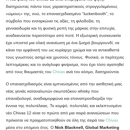
διατηρώντας πάντα τους χαρακτηριστικούς στρογγυλεμένους
«ώμους» της, ενώ, το επανασχεδιασμένο “luckenbooth”, το
σύμβολο που ενσαρκώνει τις αξίες, τη φιλοδοξία, τη
γενναιοδωρία και τη φυσική ροπή της μάρκας στην επιτυχία,
αναδεικνύεται περισσότερο από ποτέ. Η εξωτερική συσκευασία
έχει υποστεί μια ολική ανανέωση με ένα ζωηρό βουργουνδί, να
κάνει την εμφάνισή του ως κυρίαρχο χρώμα και να αντικαθιστά
τους γνωστούς ασημί και χρυσούς τόνους. Φυσικά, οι περίτεχνες
λεπτομέρειες και το ανάγλυφο φινίρισμα, που έχει τόσο αγαπηθεί
από τους θαυμαστές του
Chivas
ανά τον κόσμο, διατηρούνται.
Ο επανασχεδιασμός είναι εμπνευσμένος από την αισθητική μιας
νέας γενιάς καταναλωτών σκωτσέζικου whisky που
επαναξιολογεί, αναδιαμορφώνει και επαναπροσδιορίζει την
έννοια της πολυτέλειας. Το κομψό, πολυτελές και εκλεπτυσμένο
νέο Chivas 12 είναι το πρώτο από μια σειρά ανανεώσεων που
πρόκειται να πραγματοποιηθούν σε όλη της σειρά του
Chivas
μέσα στο επόμενο έτος. Ο
Nick Blacknell, Global Marketing