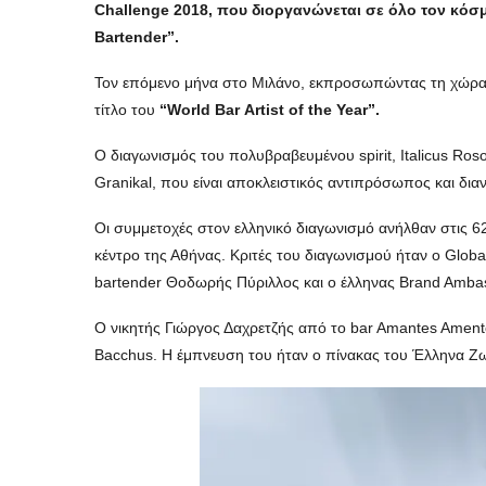
Challenge
2018, που διοργανώνεται σε όλο τον κόσμ
Bartender
”.
Τον επόμενο μήνα στο Μιλάνο, εκπροσωπώντας τη χώρα μα
τίτλο του
“
World
Bar
Artist
of
the
Year
”.
Ο διαγωνισμός του πολυβραβευμένου spirit, Italicus Ros
Granikal, που είναι αποκλειστικός αντιπρόσωπος και δια
Oι συμμετοχές στον ελληνικό διαγωνισμό ανήλθαν στις 62,
κέντρο της Αθήνας. Κριτές του διαγωνισμού ήταν ο Globa
bartender Θοδωρής Πύριλλος και ο έλληνας Brand Ambas
Ο νικητής Γιώργος Δαχρετζής από το bar Amantes Amentes 
Bacchus. Η έμπνευση του ήταν ο πίνακας του Έλληνα 