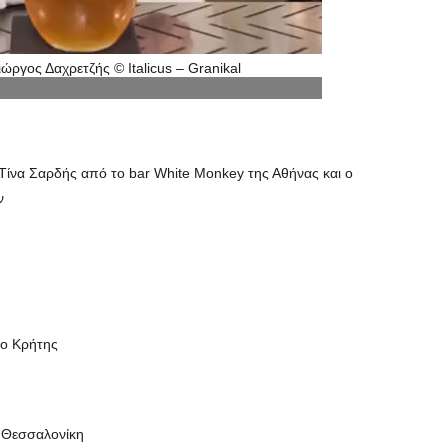
ώργος Δαχρετζής © Italicus – Granikal
 Τίνα Σαρδής από το bar White Monkey της Αθήνας και ο
ν
ιο Κρήτης
 Θεσσαλονίκη