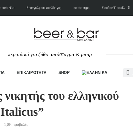
ατικά Νέα
Επαγγελματικός Οδηγός
Κατάστημα
Είσοδος/Προφίλ
περιοδικό για ζύθο, απόσταγμα & μπαρ
ΠΑ
ΕΠΙΚΑΙΡΟΤΗΤΑ
SHOP
 νικητής του ελληνικού
Italicus”
1,8K
προβολές