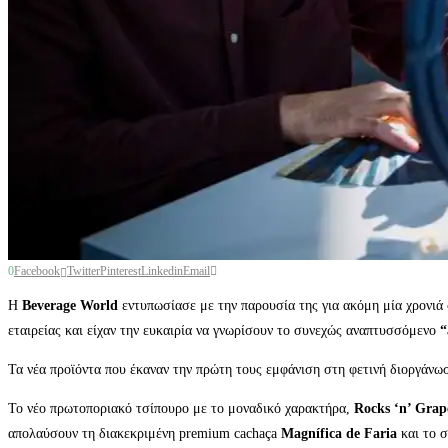
0
Facebook
Twitter
Pinterest
Linkedin
Email
Η
Beverage World
εντυπωσίασε με την παρουσία της για ακόμη μία χρονιά
εταιρείας και είχαν την ευκαιρία να γνωρίσουν το συνεχώς αναπτυσσόμενο
“
Τα νέα προϊόντα που έκαναν την πρώτη τους εμφάνιση στη φετινή διοργάνω
Το νέο πρωτοποριακό τσίπουρο με το μοναδικό χαρακτήρα,
Rocks ‘n’ Grap
απολαύσουν τη διακεκριμένη premium cachaça
Magnífica de Faria
και το σ