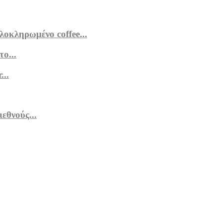
οκληρωμένο coffee...
ο...
...
εθνούς...