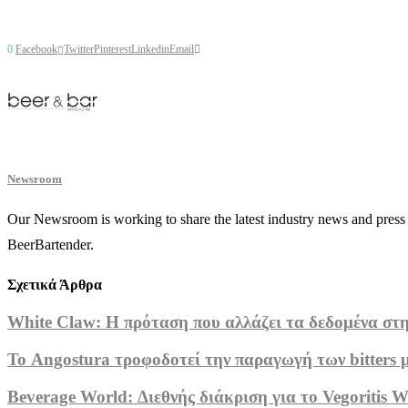
0
Facebook
Twitter
Pinterest
Linkedin
Email
Newsroom
Our Newsroom is working to share the latest industry news and press r
BeerBartender.
Σχετικά Άρθρα
White Claw: Η πρόταση που αλλάζει τα δεδομένα στη
Το Angostura τροφοδοτεί την παραγωγή των bitters μ
Beverage World: Διεθνής διάκριση για το Vegoritis W