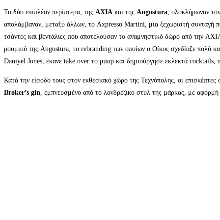
Τα δύο επιπλέον περίπτερα, της
AXIA
και της
Angostura
, ολοκλήρωναν τον
απολάμβαναν, μεταξύ άλλων, το Axpresso Martini, μια ξεχωριστή συνταγή 
τσάντες και βεντάλιες που αποτελούσαν το αναμνηστικό δώρο από την AXIA
ρουμιού της Angostura, το rebranding των οποίων ο Οίκος σχεδίαζε πολύ κα
Daniyel Jones, έκανε take over το μπαρ και δημιούργησε εκλεκτά cocktails
Κατά την είσοδό τους στον εκθεσιακό χώρο της Τεχνόπολης, οι επισκέπτες σ
Broker’s gin
, εμπνευσμένο από το λονδρέζικο στυλ της μάρκας, με αφορμ