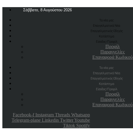
Σάββατο, 8 Αυγούστου 2026
Τα νέα μας
Επαγγελματικά Νέα
Επαγγελματικός Οδηγός
Κατάστημα
Είσοδος/Προφίλ
Προφίλ
Παραγγελίες
Επαναφορά Κωδικού
Τα νέα μας
Επαγγελματικά Νέα
Επαγγελματικός Οδηγός
Κατάστημα
Είσοδος/Προφίλ
Προφίλ
Παραγγελίες
Επαναφορά Κωδικού
Facebook-f
Instagram
Threads
Whatsapp
Telegram-plane
Linkedin
Twitter
Youtube
Tiktok
Spotify