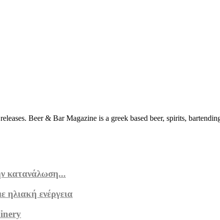
eleases. Beer & Bar Magazine is a greek based beer, spirits, bartending
ν κατανάλωση...
ε ηλιακή ενέργεια
inery