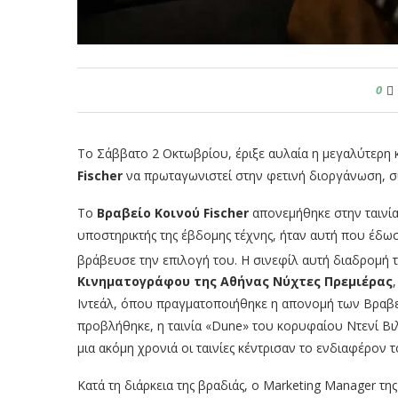
0
Το Σάββατο 2 Οκτωβρίου, έριξε αυλαία η μεγαλύτερη κ
Fischer
να πρωταγωνιστεί στην φετινή διοργάνωση, 
Το
Βραβείο Κοινού
Fischer
απονεμήθηκε στην ταινία
υποστηρικτής της έβδομης τέχνης, ήταν αυτή που έδωσ
βράβευσε την επιλογή του. Η σινεφίλ αυτή διαδρομή 
Κινηματογράφου της Αθήνας Νύχτες Πρεμιέρας
Ιντεάλ, όπου πραγματοποιήθηκε η απονομή των Βραβεί
προβλήθηκε, η ταινία «Dune» του κορυφαίου Ντενί Βιλν
μια ακόμη χρονιά οι ταινίες κέντρισαν το ενδιαφέρον τ
Κατά τη διάρκεια της βραδιάς, ο Marketing Manager της