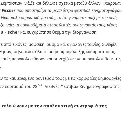
Σεμπάστιαν Μάιζε και δήλωσε σχετικά μεταξύ άλλων:
«Xαίρομαι
ν
Fischer
που υποστηρίζει τα μεγαλύτερα φεστιβάλ κινηματογράφου
ίναι πολύ σημαντικό για εμάς, το ότι γινόμαστε μαζί με το κοινό,
ξυπνάει τα συναισθήματα στους θεατές, συστήνοντάς τους, νέους
ού
Fischer
και ευχαρίστησε θερμά την διοργάνωση.
ε από εικόνες, μουσική, ρυθμό και αξιόλογες ταινίες. Σινεφίλ
θησαν, σεβόμενοι όλα τα μέτρα προφύλαξης και προστασίας,
 θεατές παρακολούθησαν και συνεχίζουν να παρακολουθούν τις
.
ν το καθιερωμένο ραντεβού τους με τις κορυφαίες δημιουργίες
ου
τον εορτασμό του 28
Διεθνές Φεστιβάλ Κινηματογράφου της
ι τελειώνουν με την απολαυστική συντροφιά της