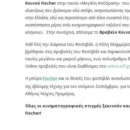
Κοινού
Fischer
στην ταινία «Μεγάλη Απόδραση» του 
ιδιαιτέρως που βρίσκομαι εδώ απόψε, εκπροσωπώντας τη
στην Ελλάδα, εδώ και περισσότερο από δέκα συναπτά έτη. Ε
αναπόσπαστο μέρος ενός κινηματογραφικού ταξιδιού που 
κόσμους».
Στην συνέχεια, απένειμε το
Βραβείο Κοιν
Καθ΄ όλη την διάρκεια του Φεστιβάλ, η πόλη πλημμύρισ
βρέθηκαν στις προβολές του Φεστιβάλ και παρακολού
ταινίες μεγάλου και μικρού μήκους, ενώ πολυάριθμοι
Online προβολές που είναι διαθέσιμες στο
online.aiff.gr
Η μπύρα
Fischer
και οι θεατές του φεστιβάλ ανανέωσα
της έβδομης τέχνης για τον επόμενο Σεπτέμβριο, για 
Αθήνας Νύχτες Πρεμιέρας.
Όλες οι κινηματογραφικές στιγμές ξεκινούν κα
Fischer
!