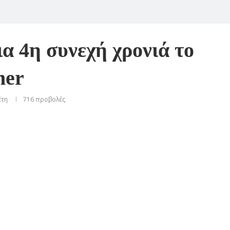
ια 4η συνεχή χρονιά το
her
έτη
716
προβολές