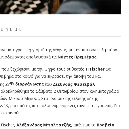
ινηματογραφική γιορτή της Αθήνας, με την πιο σινεφίλ μπύρα
συνοδεύοντας απολαυστικά τις
Νύχτες Πρεμιέρας
.
 που ξεχώρισαν με την ψήφο τους οι θεατές. Η
Fischer
ως
ε βήμα στο κοινό για να εκφράσει την άποψή του και
ης
της
27
διοργάνωσης
του
Διεθνούς Φεστιβάλ
, ολοκληρώθηκε το Σάββατο 2 Οκτωβρίου στον κινηματογράφο
ων Μικρού Μήκους. Στο πλαίσιο της τελετής λήξης
έβ, μία από τις πιο πολυαναμενόμενες ταινίες της χρονιάς. Για
ου κοινού.
 Fischer,
Αλέξανδρος Μπαλτατζής,
απένειμε το
Βραβείο