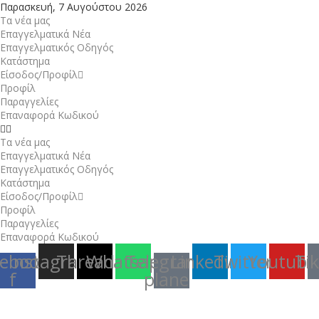
Παρασκευή, 7 Αυγούστου 2026
Τα νέα μας
Επαγγελματικά Νέα
Επαγγελματικός Οδηγός
Κατάστημα
Είσοδος/Προφίλ
Προφίλ
Παραγγελίες
Επαναφορά Κωδικού
Τα νέα μας
Επαγγελματικά Νέα
Επαγγελματικός Οδηγός
Κατάστημα
Είσοδος/Προφίλ
Προφίλ
Παραγγελίες
Επαναφορά Κωδικού
ebook-
Instagram
Threads
Whatsapp
Telegram-
Linkedin
Twitter
Youtube
Ti
f
plane