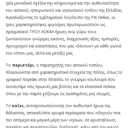
τρία μοναδικά σχέδια την κληρονομιά και την αυθεντικότητα
του αστικού, ηπειρωτικού και νησιωτικού τοπίου της Ελλάδας.
Αγκαλιάζοντας το εμβληματικό λογότυπο της FIX Hellas, οι
τρεις χαρακτηρίστηκες φιγούρες πρωταγωνιστούν ως
πραγματικοί ΤΡΟΥ ΛΟΚΑΛ ήρωες ενώ γύρω τους
ζωντανεύουν γνώριμες εικόνες, διαχρονικές αξίες, εμπειρίες,
προορισμοί και καταστάσεις που μας «δένουν» με κάθε γωνιά
του τόπου μας, αλλά και μεταξύ μας.
Το
περιστέρι
, ο παρατηρητής του αστικού τοπίου,
πλαισιώνεται από χαρακτηριστικά στοιχεία της πόλης, όπως το
γραφικό παγκάκι στην πλατεία, το γνώριμο κουλουρά που
συναντάμε στις πρωινές μας βόλτες και τα κλασσικά στέκια,
όπου με την παρέα χτίζουμε τις αγαπημένες μας στιγμές.
Το
καΐκι,
αντιπροσωπεύοντας τον αυθεντικό ήρωα της
θάλασσας, αποκαλύπτει κρυφά περάσματα που οδηγούν στα
πιο απόμερα και μαγικά μέρη των νησιών, σε κρυστάλλινες
παραλίες και περιπετειώδεις διαδρομές, κάτω από τον καυτό