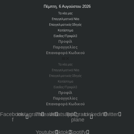
Πέμπτη, 6 Αυγούστου 2026
Τα νέα μας
Επαγγελματικά Νέα
Επαγγελματικός Οδηγός
Κατάστημα
Είσοδος/Προφίλ
Προφίλ
Παραγγελίες
Επαναφορά Κωδικού
Τα νέα μας
Επαγγελματικά Νέα
Επαγγελματικός Οδηγός
Κατάστημα
Είσοδος/Προφίλ
Προφίλ
Παραγγελίες
Επαναφορά Κωδικού
Facebook-
Instagram
Threads
Whatsapp
Telegram-
Linkedin
Twitter
f
plane
Youtube
Tiktok
Spotify