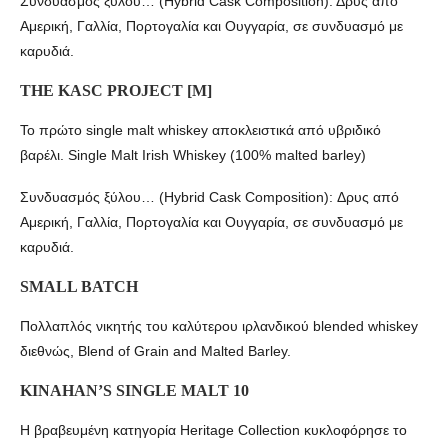
Συνδυασμός ξύλου… (Hybrid Cask Composition): Δρυς από
Αμερική, Γαλλία, Πορτογαλία και Ουγγαρία, σε συνδυασμό με
καρυδιά.
THE KASC PROJECT [M]
Το πρώτο single malt whiskey αποκλειστικά από υβριδικό
βαρέλι. Single Malt Irish Whiskey (100% malted barley)
Συνδυασμός ξύλου… (Hybrid Cask Composition): Δρυς από
Αμερική, Γαλλία, Πορτογαλία και Ουγγαρία, σε συνδυασμό με
καρυδιά.
SMALL BATCH
Πολλαπλός νικητής του καλύτερου ιρλανδικού blended whiskey
διεθνώς, Blend of Grain and Malted Barley.
KINAHAN’S SINGLE MALT 10
Η βραβευμένη κατηγορία Heritage Collection κυκλοφόρησε το