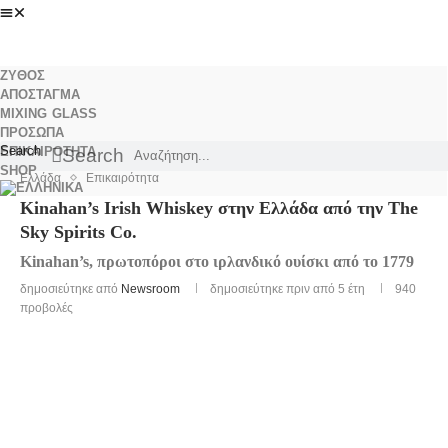
ΖΥΘΟΣ
ΑΠΟΣΤΑΓΜΑ
MIXING GLASS
ΠΡΟΣΩΠΑ
Search
ΕΠΙΚΑΙΡΟΤΗΤΑ
Search
SHOP
Ελλάδα
Επικαιρότητα
Kinahan’s Irish Whiskey στην Ελλάδα από την The
Sky Spirits Co.
Kinahan’s, πρωτοπόροι στο ιρλανδικό ουίσκι από το 1779
δημοσιεύτηκε από
Newsroom
δημοσιεύτηκε πριν από 5 έτη
940
προβολές