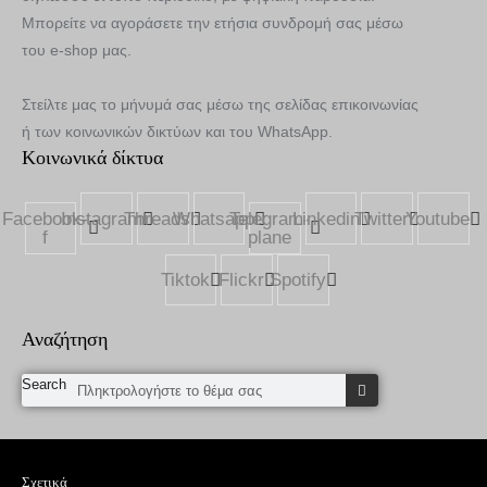
Μπορείτε να αγοράσετε την ετήσια συνδρομή σας μέσω
του e-shop μας.
Στείλτε μας το μήνυμά σας μέσω της σελίδας επικοινωνίας
ή των κοινωνικών δικτύων και του WhatsApp.
Κοινωνικά δίκτυα
Facebook-
Instagram
Threads
Whatsapp
Telegram-
Linkedin
Twitter
Youtube
f
plane
Tiktok
Flickr
Spotify
Αναζήτηση
Search
Σχετικά