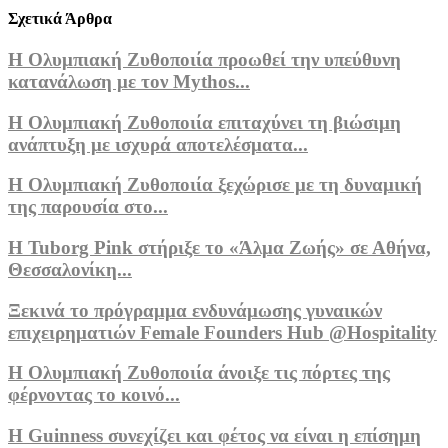
Σχετικά Άρθρα
Η Ολυμπιακή Ζυθοποιία προωθεί την υπεύθυνη
κατανάλωση με τον Mythos...
Η Ολυμπιακή Ζυθοποιία επιταχύνει τη βιώσιμη
ανάπτυξη με ισχυρά αποτελέσματα...
Η Ολυμπιακή Ζυθοποιία ξεχώρισε με τη δυναμική
της παρουσία στο...
Η Tuborg Pink στήριξε το «Άλμα Ζωής» σε Αθήνα,
Θεσσαλονίκη...
Ξεκινά το πρόγραμμα ενδυνάμωσης γυναικών
επιχειρηματιών Female Founders Hub @Hospitality
Η Ολυμπιακή Ζυθοποιία άνοιξε τις πόρτες της
φέρνοντας το κοινό...
Η Guinness συνεχίζει και φέτος να είναι η επίσημη