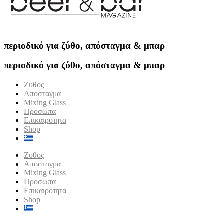
π
ε
ρ
ι
ο
δ
ι
κ
ό
γ
ι
α
ζ
ύ
θ
ο
,
α
π
ό
σ
τ
α
γ
μ
α
&
μ
π
α
ρ
π
ε
ρ
ι
ο
δ
ι
κ
ό
γ
ι
α
ζ
ύ
θ
ο
,
α
π
ό
σ
τ
α
γ
μ
α
&
μ
π
α
ρ
Ζυθος
Αποσταγμα
Mixing Glass
Προσωπα
Επικαιροτητα
Shop
Ζυθος
Αποσταγμα
Mixing Glass
Προσωπα
Επικαιροτητα
Shop