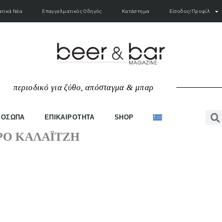
τικά Νέα
Επαγγελματικός Οδηγός
Κατάστημα
Είσοδος/Προφίλ
π
ε
ρ
ι
ο
δ
ι
κ
ό
γ
ι
α
ζ
ύ
θ
ο
,
α
π
ό
σ
τ
α
γ
μ
α
&
μ
π
α
ρ
ΡΟΣΩΠΑ
ΕΠΙΚΑΙΡΟΤΗΤΑ
SHOP
ΡΟ ΚΑΛΑΪΤΖΉ