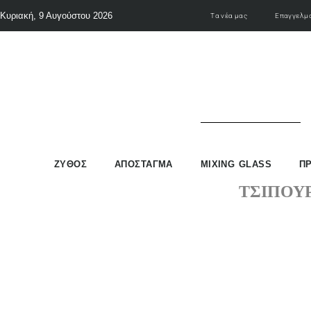
Κυριακή, 9 Αυγούστου 2026
Τα νέα μας
Επαγγελμα
ΖΥΘΟΣ
ΑΠΟΣΤΑΓΜΑ
MIXING GLASS
Π
ΤΣΊΠΟΥ