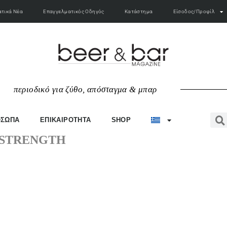
τικά Νέα
Επαγγελματικός Οδηγός
Κατάστημα
Είσοδος/Προφίλ
π
ε
ρ
ι
ο
δ
ι
κ
ό
γ
ι
α
ζ
ύ
θ
ο
,
α
π
ό
σ
τ
α
γ
μ
α
&
μ
π
α
ρ
ΟΣΩΠΑ
ΕΠΙΚΑΙΡΟΤΗΤΑ
SHOP
 STRENGTH