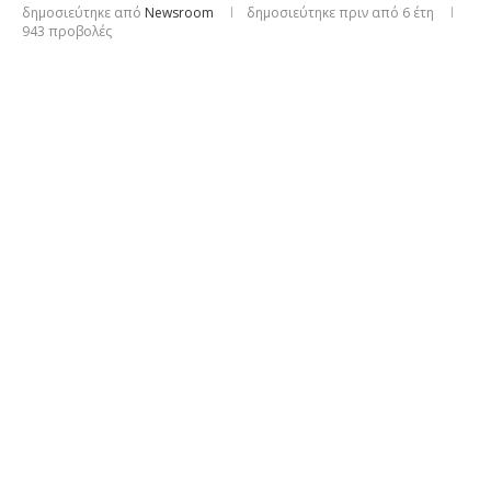
δημοσιεύτηκε από
Newsroom
δημοσιεύτηκε πριν από 6 έτη
943
προβολές