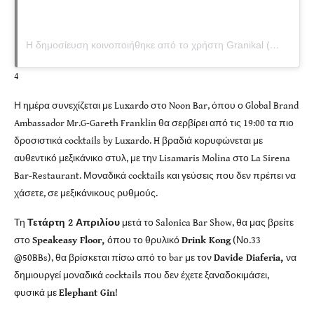
Η δημοσίευση κοινοποιήθηκε από το χρήστη Granikal (@granikal)
4
Η ημέρα συνεχίζεται με Luxardo στο Noon Bar, όπου ο Global Brand
Ambassador Mr.G-Gareth Franklin θα σερβίρει από τις 19:00 τα πιο
δροσιστικά cocktails by Luxardo. H βραδιά κορυφώνεται με
αυθεντικό μεξικάνικο στυλ, με την Lisamaris Molina στο La Sirena
Bar-Restaurant. Μοναδικά cocktails και γεύσεις που δεν πρέπει να
χάσετε, σε μεξικάνικους ρυθμούς.
Τη
Τετάρτη 2 Απριλίου
μετά το Salonica Bar Show, θα μας βρείτε
στο
Speakeasy Floor,
όπου το θρυλικό
Drink Kong
(Νο.33
@50BBs), θα βρίσκεται πίσω από το bar με τον
Davide Diaferia,
να
δημιουργεί μοναδικά cocktails που δεν έχετε ξαναδοκιμάσει,
φυσικά με
Elephant Gin
!