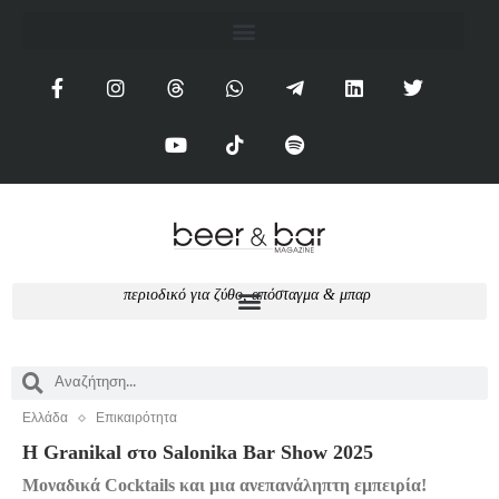
π
ε
ρ
ι
ο
δ
ι
κ
ό
γ
ι
α
ζ
ύ
θ
ο
,
α
π
ό
σ
τ
α
γ
μ
α
&
μ
π
α
ρ
Ελλάδα
Επικαιρότητα
H Granikal στο Salonika Bar Show 2025
Μοναδικά Cocktails και μια ανεπανάληπτη εμπειρία!