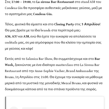
Στις
17:00 – 19:00
, το
La sirena Bar-Restaurant
στο stand A38 του
Condesa Gin θα προσφέρει αυθεντικές μεξικάνικες γεύσεις, μαζί με
το αγαπημένο μας
Condesa Gin.
Τέλος, φυσικά θα είμαστε και στο
Closing Party
στις
3 Απριλίου
!
Θα μας βρείτε με τα ίδια brands στα περίπτερά μας:
A36
,
A37
και
A38
, ενώ θα έχετε την ευκαιρία να απολαύσετε τα
cocktails μας, σε μια ατμόσφαιρα που θα κλείσει την εμπειρία σας
με γεύσεις και κέφι!
Εκτός από το Salonica Bar Show, θα συμμετάσχουμε και στο
Bar
Week,
ξεκινώντας με ένα ιδιαίτερο masterclass στο La Sirena Bar
Restaurant από την Anne-Sophie Vacher, Brand Ambassador της
Bruxo, 1η Απριλίου στις 15:00. Θα έχουμε την ευκαιρία να μάθουμε
μερικά από τα μυστικά της μοναδικής Mezcal Bruxo, και φυσικά να
δοκιμάσουμε κάποια από τα πιο σπάνια προϊόντα της σειράς.