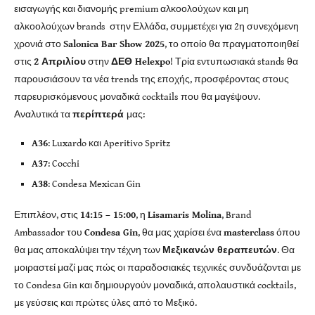
εισαγωγής και διανομής premium αλκοολούχων και μη
αλκοολούχων brands στην Ελλάδα, συμμετέχει για 2η συνεχόμενη
χρονιά στο
Salonica Bar Show 2025
, το οποίο θα πραγματοποιηθεί
στις
2 Απριλίου
στην
ΔΕΘ Helexpo
!
Τρία εντυπωσιακά stands θα
παρουσιάσουν τα νέα trends της εποχής, προσφέροντας στους
παρευρισκόμενους μοναδικά cocktails που θα μαγέψουν.
Αναλυτικά τα
περίπτερά
μας:
A36
: Luxardo και Aperitivo Spritz
A37
: Cocchi
A38
: Condesa Mexican Gin
Επιπλέον, στις
14:15 – 15:00
, η
Lisamaris Molina
, Brand
Ambassador του
Condesa Gin
, θα μας χαρίσει ένα
masterclass
όπου
θα μας αποκαλύψει την τέχνη των
Μεξικανών θεραπευτών
. Θα
μοιραστεί μαζί μας πώς οι παραδοσιακές τεχνικές συνδυάζονται με
το Condesa Gin και δημιουργούν μοναδικά, απολαυστικά cocktails,
με γεύσεις και πρώτες ύλες από το Μεξικό.