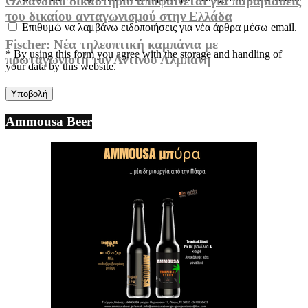
Ολλανδικό δικαστήριο αποφαίνεται για παραβιάσεις
του δικαίου ανταγωνισμού στην Ελλάδα
Επιθυμώ να λαμβάνω ειδοποιήσεις για νέα άρθρα μέσω email.
Fischer: Νέα τηλεοπτική καμπάνια με
* By using this form you agree with the storage and handling of
πρωταγωνιστή τον Αντίνοο Αλμπάνη
your data by this website.
Ammousa Beer