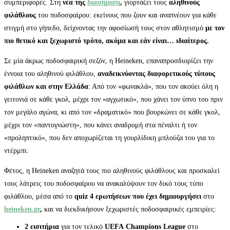
συμπεριφορές.
Στη
νέα της
διαφήμιση
,
γιορτάζει τους
αληθινούς
φιλάθλους
του ποδοσφαίρου: εκείνους που ζουν και αναπνέουν για κάθε
στιγμή στο γήπεδο, δείχνοντας την αφοσίωσή τους στον αθλητισμό
με τον
πιο θετικό και ξεχωριστό τρόπο, ακόμα και εάν είναι… ιδιαίτερος.
Σε μία άκρως ποδοσφαιρική σεζόν, η Heineken, επαναπροσδιορίζει την
έννοια του αληθινού φιλάθλου,
αναδεικνύοντας διαφορετικούς τύπους
φιλάθλων και στην Ελλάδα
: Από τον «φωνακλά», που τον ακούει όλη η
γειτονιά σε κάθε γκολ, μέχρι τον «αγχωτικό», που χάνει τον ύπνο του πριν
τον μεγάλο αγώνα, κι από τον «δραματικό» που βουρκώνει σε κάθε γκολ,
μέχρι τον «παντογνώστη», που κάνει αναδρομή στα πέναλτι ή τον
«προληπτικό», που δεν αποχωρίζεται τη γουρλίδικη μπλούζα του για το
ντέρμπι.
Φέτος, η Heineken αναζητά τους πιο αληθινούς φιλάθλους και προσκαλεί
τους λάτρεις του ποδοσφαίρου να ανακαλύψουν τον δικό τους τύπο
φιλάθλου, μέσα από το
quiz
4 ερωτήσεων που έχει δημιουργήσει
στο
heineken
.
gr
,
και να διεκδικήσουν ξεχωριστές ποδοσφαιρικές εμπειρίες:
2 εισιτήρια
για τον τελικό
UEFA
Champions League
στο