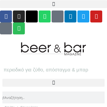
περιοδικό για ζύθο, απόσταγμα & μπαρ