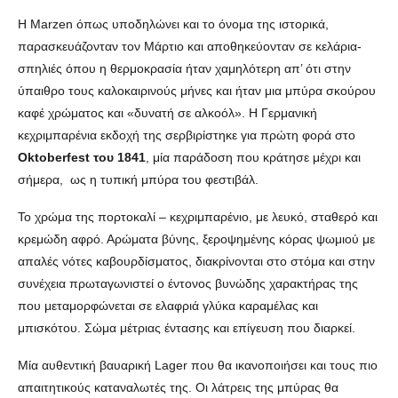
Η Marzen όπως υποδηλώνει και το όνομα της ιστορικά,
παρασκευάζονταν τον Μάρτιο και αποθηκεύονταν σε κελάρια-
σπηλιές όπου η θερμοκρασία ήταν χαμηλότερη απ’ ότι στην
ύπαιθρο τους καλοκαιρινούς μήνες και ήταν μια μπύρα σκούρου
καφέ χρώματος και «δυνατή σε αλκοόλ». Η Γερμανική
κεχριμπαρένια εκδοχή της σερβιρίστηκε για πρώτη φορά στο
Oktoberfest του 1841
, μία παράδοση που κράτησε μέχρι και
σήμερα, ως η τυπική μπύρα του φεστιβάλ.
Το χρώμα της πορτοκαλί – κεχριμπαρένιο, με λευκό, σταθερό και
κρεμώδη αφρό. Αρώματα βύνης, ξεροψημένης κόρας ψωμιού με
απαλές νότες καβουρδίσματος, διακρίνονται στο στόμα και στην
συνέχεια πρωταγωνιστεί ο έντονος βυνώδης χαρακτήρας της
που μεταμορφώνεται σε ελαφριά γλύκα καραμέλας και
μπισκότου. Σώμα μέτριας έντασης και επίγευση που διαρκεί.
Μία αυθεντική βαυαρική Lager που θα ικανοποιήσει και τους πιο
απαιτητικούς καταναλωτές της. Οι λάτρεις της μπύρας θα