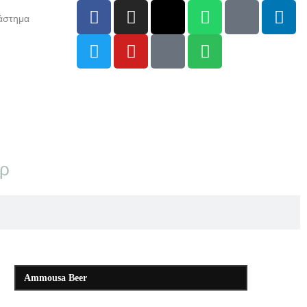
άστημα
αρ
Ammousa Beer