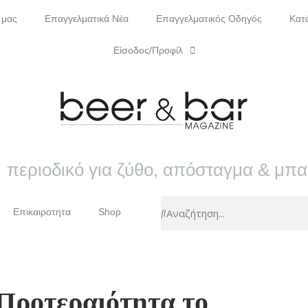
 μας
Επαγγελματικά Νέα
Επαγγελματικός Οδηγός
Κατ
Είσοδος/Προφίλ
περιοδικό για ζύθο, απόσταγμα & μπ
Επικαιροτητα
Shop
Προτεραιότητα το