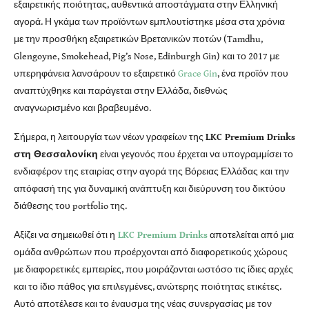
εξαιρετικής ποιότητας, αυθεντικά αποστάγματα στην Ελληνική
αγορά. Η γκάμα των προϊόντων εμπλουτίστηκε μέσα στα χρόνια
με την προσθήκη εξαιρετικών Βρετανικών ποτών (Tamdhu,
Glengoyne, Smokehead, Pig’s Nose, Edinburgh Gin) και το 2017 με
υπερηφάνεια λανσάρουν το εξαιρετικό
Grace Gin
, ένα προϊόν που
αναπτύχθηκε και παράγεται στην Ελλάδα, διεθνώς
αναγνωρισμένο και βραβευμένο.
Σήμερα, η λειτουργία των νέων γραφείων της
LKC Premium Drinks
στη Θεσσαλονίκη
είναι γεγονός που έρχεται να υπογραμμίσει το
ενδιαφέρον της εταιρίας στην αγορά της Βόρειας Ελλάδας και την
απόφασή της για δυναμική ανάπτυξη και διεύρυνση του δικτύου
διάθεσης του portfolio της.
Αξίζει να σημειωθεί ότι η
LKC Premium Drinks
αποτελείται από μια
ομάδα ανθρώπων που προέρχονται από διαφορετικούς χώρους
με διαφορετικές εμπειρίες, που μοιράζονται ωστόσο τις ίδιες αρχές
και το ίδιο πάθος για επιλεγμένες, ανώτερης ποιότητας ετικέτες.
Αυτό αποτέλεσε και το έναυσμα της νέας συνεργασίας με τον