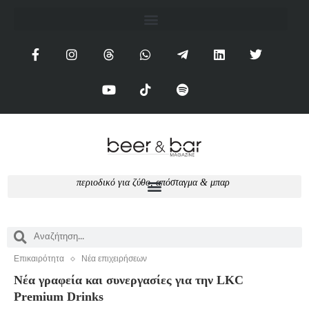
π
ε
ρ
ι
ο
δ
ι
κ
ό
γ
ι
α
ζ
ύ
θ
ο
,
α
π
ό
σ
τ
α
γ
μ
α
&
μ
π
α
ρ
Επικαιρότητα
Νέα επιχειρήσεων
Νέα γραφεία και συνεργασίες για την LKC
Premium Drinks