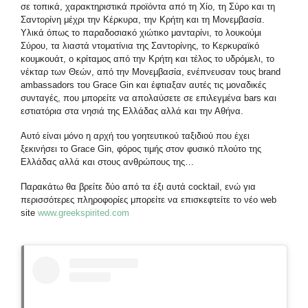
σε τοπικά, χαρακτηριστικά προϊόντα από τη Χίο, τη Σύρο και τη
Σαντορίνη μέχρι την Κέρκυρα, την Κρήτη και τη Μονεμβασία.
Υλικά όπως το παραδοσιακό χιώτικο μανταρίνι, το λουκούμι
Σύρου, τα λιαστά ντοματίνια της Σαντορίνης, το Κερκυραϊκό
κουμκουάτ, ο κρίταμος από την Κρήτη και τέλος το υδρόμελι, το
νέκταρ των Θεών, από την Μονεμβασία, ενέπνευσαν τους brand
ambassadors του Grace Gin και έφτιαξαν αυτές τις μοναδικές
συνταγές, που μπορείτε να απολαύσετε σε επιλεγμένα bars και
εστιατόρια στα νησιά της Ελλάδας αλλά και την Αθήνα.
Αυτό είναι μόνο η αρχή του γοητευτικού ταξιδιού που έχει
ξεκινήσει το Grace Gin, φόρος τιμής στον φυσικό πλούτο της
Ελλάδας αλλά και στους ανθρώπους της…
Παρακάτω θα βρείτε δύο από τα έξι αυτά cocktail, ενώ για
περισσότερες πληροφορίες μπορείτε να επισκεφτείτε το νέο web
site
www.greekspirited.com