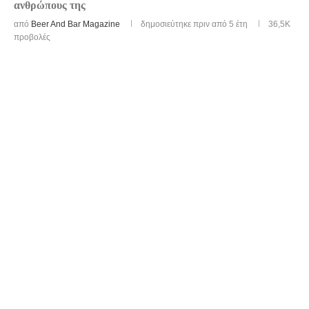
ανθρώπους της
από
Beer And Bar Magazine
δημοσιεύτηκε πριν από 5 έτη
36,5K
προβολές