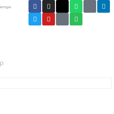
άστημα
αρ