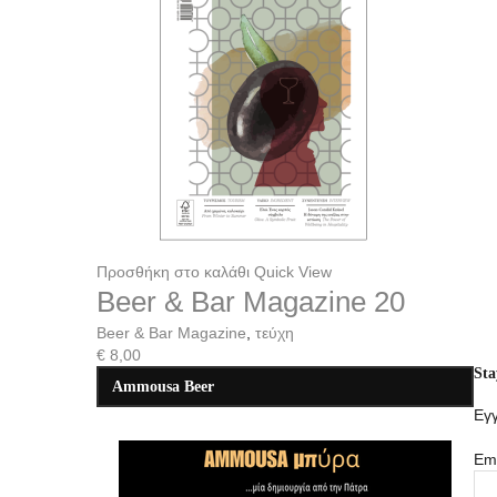
Προσθήκη στο καλάθι
Quick View
Beer & Bar Magazine 20
Beer & Bar Magazine
,
τεύχη
€
8,00
Sta
Ammousa Beer
Εγγ
Ema