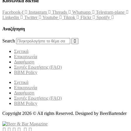
Κοινωνικά δίκτυα
Facebook-f
Instagram
Threads
Whatsapp
Telegram-plane
Linkedin
Twitter
Youtube
Tiktok
Flickr
Spotify
Αναζήτηση
Search
Σχετικά
Επικοινωνία
Διαφήμιση
Συχνές Ερωτήσεις (FAQ)
BBM Policy
Σχετικά
Επικοινωνία
Διαφήμιση
Συχνές Ερωτήσεις (FAQ)
BBM Policy
Copyright 2026 © All rights Reserved. Designed by BeerBartender