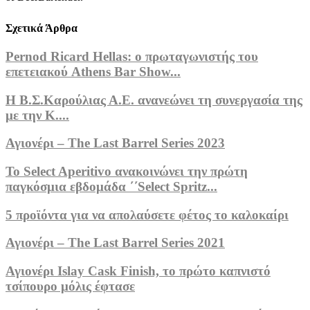
Σχετικά Άρθρα
Pernod Ricard Hellas: ο πρωταγωνιστής του
επετειακού Athens Bar Show...
Η Β.Σ.Καρούλιας Α.Ε. ανανεώνει τη συνεργασία της
με την Κ....
Αγιονέρι – The Last Barrel Series 2023
To Select Aperitivo ανακοινώνει την πρώτη
παγκόσμια εβδομάδα ΄΄Select Spritz...
5 προϊόντα για να απολαύσετε φέτος το καλοκαίρι
Αγιονέρι – The Last Barrel Series 2021
Αγιονέρι Islay Cask Finish, το πρώτο καπνιστό
τσίπουρο μόλις έφτασε