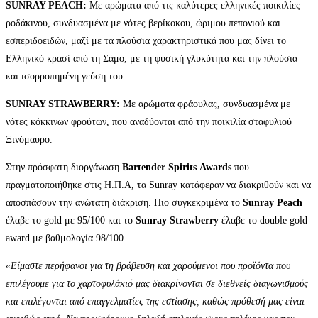
SUNRAY PEACH:
Με αρώματα από τις καλύτερες ελληνικές ποικιλίες
ροδάκινου, συνδυασμένα με νότες βερίκοκου, ώριμου πεπονιού και
εσπεριδοειδών, μαζί με τα πλούσια χαρακτηριστικά που μας δίνει το
Ελληνικό κρασί από τη Σάμο, με τη φυσική γλυκύτητα και την πλούσια
και ισορροπημένη γεύση του.
SUNRAY STRAWBERRY:
Με αρώματα φράουλας, συνδυασμένα με
νότες κόκκινων φρούτων, που αναδύονται από την ποικιλία σταφυλιού
Ξινόμαυρο.
Στην πρόσφατη διοργάνωση
Bartender
Spirits
Awards
που
πραγματοποιήθηκε στις Η.Π.Α, τα Sunray κατάφεραν να διακριθούν και να
αποσπάσουν την ανώτατη διάκριση. Πιο συγκεκριμένα το
Sunray Peach
έλαβε το gold με 95/100 και το
Sunray Strawberry
έλαβε το double gold
award με βαθμολογία 98/100.
«Είμαστε περήφανοι για τη βράβευση και χαρούμενοι που προϊόντα που
επιλέγουμε για το χαρτοφυλάκιό μας διακρίνονται σε διεθνείς διαγωνισμούς
και επιλέγονται από επαγγελματίες της εστίασης, καθώς πρόθεσή μας είναι