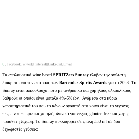
0
Facebook
Twitter
Pinterest
Linkedin
Email
Τα απολαυστικά wine based
SPRITZers
Sunray
έλαβαν την ανώτατη
διάκριση από την επιτροπή των
Bartender
Spirits
Awards
για το 2023.
Tο
Sunray είναι αλκοολούχο ποτό με ανθρακικό και χαμηλούς αλκοολικούς
βαθμούς οι οποίοι είναι μεταξύ 4%-5%abv. Ανάμεσα στα κύρια
χαρακτηριστικά του που το κάνουν αγαπητό στο κοινό είναι το γεγονός
πως είναι: θερμιδικά χαμηλό, ιδανικό για vegan, glouten free και χωρίς
πρόσθετη ζάχαρη. Tο Sunray κυκλοφορεί σε φιάλη 330 ml σε δυο
ξεχωριστές γεύσεις: