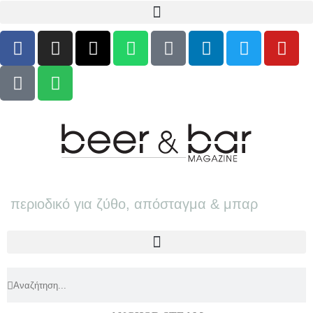
περιοδικό για ζύθο, απόσταγμα & μπαρ