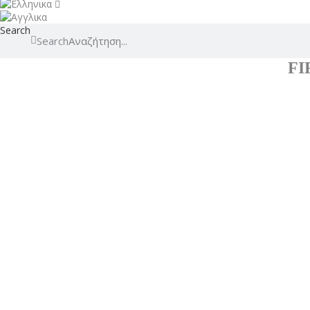
Search
Search
FI