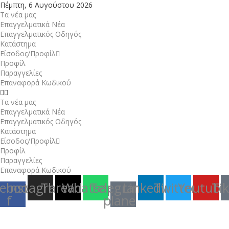
Πέμπτη, 6 Αυγούστου 2026
Τα νέα μας
Επαγγελματικά Νέα
Επαγγελματικός Οδηγός
Κατάστημα
Είσοδος/Προφίλ
Προφίλ
Παραγγελίες
Επαναφορά Κωδικού
Τα νέα μας
Επαγγελματικά Νέα
Επαγγελματικός Οδηγός
Κατάστημα
Είσοδος/Προφίλ
Προφίλ
Παραγγελίες
Επαναφορά Κωδικού
ebook-
Instagram
Threads
Whatsapp
Telegram-
Linkedin
Twitter
Youtube
Ti
f
plane