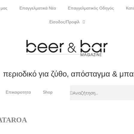
 μας
Επαγγελματικά Νέα
Επαγγελματικός Οδηγός
Κατ
Είσοδος/Προφίλ
περιοδικό για ζύθο, απόσταγμα & μπ
Επικαιροτητα
Shop
ATAROA