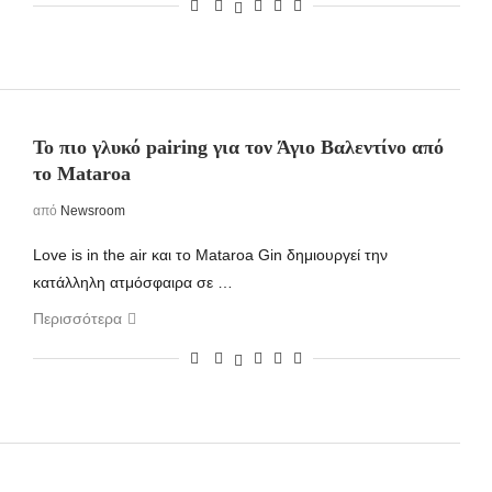
Το πιο γλυκό pairing για τον Άγιο Βαλεντίνο από
το Mataroa
από
Newsroom
Love is in the air και το Mataroa Gin δημιουργεί την
κατάλληλη ατμόσφαιρα σε …
Περισσότερα