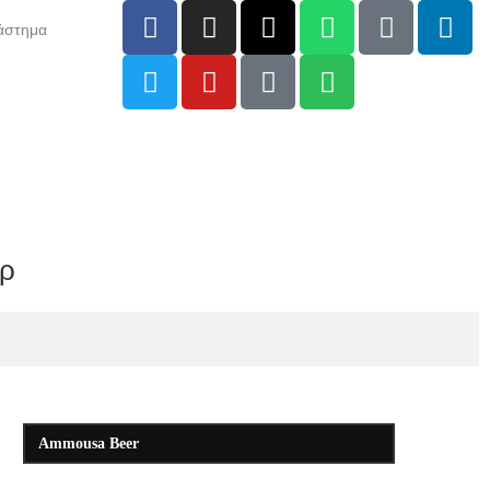
άστημα
αρ
Ammousa Beer