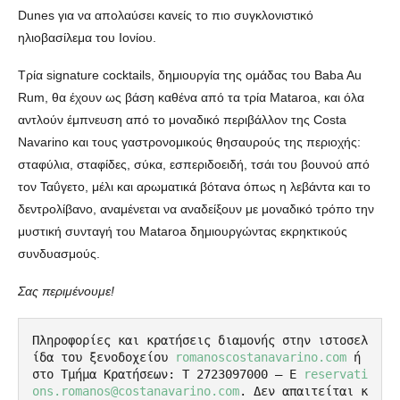
Dunes για να απολαύσει κανείς το πιο συγκλονιστικό
ηλιοβασίλεμα του Ιονίου.
Τρία signature cocktails, δημιουργία της ομάδας του Baba Au
Rum, θα έχουν ως βάση καθένα από τα τρία Mataroa, και όλα
αντλούν έμπνευση από το μοναδικό περιβάλλον της Costa
Navarino και τους γαστρονομικούς θησαυρούς της περιοχής:
σταφύλια, σταφίδες, σύκα, εσπεριδοειδή, τσάι του βουνού από
τον Ταΰγετο, μέλι και αρωματικά βότανα όπως η λεβάντα και το
δεντρολίβανο, αναμένεται να αναδείξουν με μοναδικό τρόπο την
μυστική συνταγή του Mataroa δημιουργώντας εκρηκτικούς
συνδυασμούς.
Σας περιμένουμε!
Πληροφορίες και κρατήσεις διαμονής στην ιστοσελ
ίδα του ξενοδοχείου 
romanoscostanavarino.com
 ή 
στο Τμήμα Κρατήσεων: T 2723097000 – Ε 
reservati
ons.romanos@costanavarino.com
. Δεν απαιτείται κ