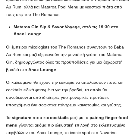
Au Rum, αλλά και Mataroa Pool Menu με γευστικά πιάτα από
τους σεφ του The Romanos.
Mataroa
Gin
Sip
&
Savor
Voyage
, από τις 19:30 στο
Anax
Lounge
Οι έμπειροι mixologists του The Romanos συναντούν το Baba
Au Rum και μαζί εξερευνούν την μοναδική γεύση του Mataroa
Gin, δημιουργώντας όλες τις προϋποθέσεις για μια ξεχωριστή
βραδιά στο
Anax
Lounge
.
Οι καλεσμένοι θα έχουν την ευκαιρία να απολαύσουν ποτά και
cocktails ειδικά φτιαγμένα για την βραδιά, τα οποία θα
συνοδεύονται από ιδιαίτερες γαστρονομικές προτάσεις,
υποσχόμενα ένα σοφιστικέ πάντρεμα καινοτομίας και γεύσης.
Τα
signature
ποτά και
cocktails
μαζί με το
pairing
finger
food
menu
γίνονται ακόμα πιο ελκυστική επιλογή στο εκλεπτυσμένο
περιβάλλον του Anax Lounge, το iconic spot στο Navarino