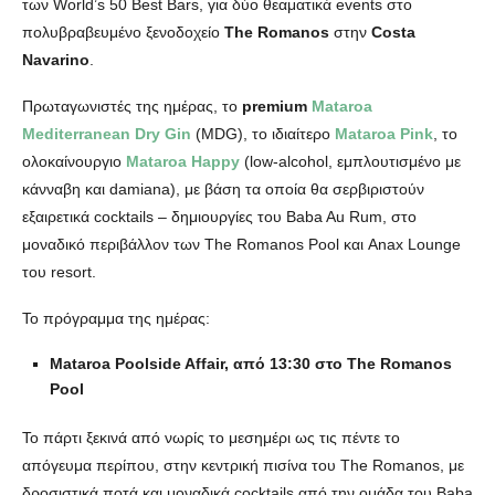
των World’s 50 Best Bars, για δύο θεαματικά events στο
πολυβραβευμένο ξενοδοχείο
The
Romanos
στην
Costa
Navarino
.
Πρωταγωνιστές της ημέρας, το
premium
Mataroa
Mediterranean
Dry
Gin
(MDG), το ιδιαίτερο
Mataroa
Pink
, το
ολοκαίνουργιο
Mataroa
Happy
(low-alcohol, εμπλουτισμένο με
κάνναβη και damiana), με βάση τα οποία θα σερβιριστούν
εξαιρετικά cocktails – δημιουργίες του Baba Au Rum, στο
μοναδικό περιβάλλον των The Romanos Pool και Anax Lounge
του resort.
Το πρόγραμμα της ημέρας:
Mataroa
Poolside Affair,
από
13:30
σ
το
The Romanos
Pool
Το πάρτι ξεκινά από νωρίς το μεσημέρι ως τις πέντε το
απόγευμα περίπου, στην κεντρική πισίνα του The Romanos, με
δροσιστικά ποτά και μοναδικά cocktails από την ομάδα του Baba