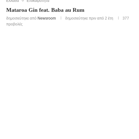
Ελλάδα
Επικαιρότητα
Mataroa Gin feat. Baba au Rum
δημοσιεύτηκε από
Newsroom
δημοσιεύτηκε πριν από 2 έτη
377
προβολές