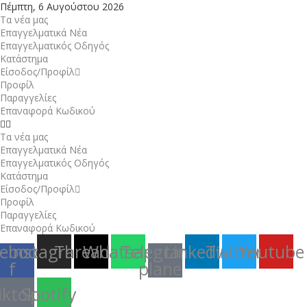
Πέμπτη, 6 Αυγούστου 2026
Τα νέα μας
Επαγγελματικά Νέα
Επαγγελματικός Οδηγός
Κατάστημα
Είσοδος/Προφίλ
Προφίλ
Παραγγελίες
Επαναφορά Κωδικού
Τα νέα μας
Επαγγελματικά Νέα
Επαγγελματικός Οδηγός
Κατάστημα
Είσοδος/Προφίλ
Προφίλ
Παραγγελίες
Επαναφορά Κωδικού
ebook-
Instagram
Threads
Whatsapp
Telegram-
Linkedin
Twitter
Youtube
f
plane
iktok
Spotify