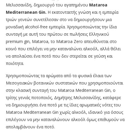
Μελισσανίδη, δημιουργό του αγαπημένου
Mataroa
Mediterranean Gin.
Η εκατονταετής γνώση και η εμπειρία
τριών γενεών συνετέλεσαν στο να δημιουργήσουν μια
μοναδική alcohol-free εμπειρία. Χρησιμοποιώντας την ίδια
συνταγή με αυτή του πρώτου σε πωλήσεις Ελληνικού
premium gin, Mataroa, το Mataroa Zero απευθύνεται στο
κοινό που επιλέγει να μην καταναλώνει αλκοόλ, αλλά θέλει
να απολαύσει ένα ποτό που δεν στερείται σε γεύση και
ποιότητα.
Χρησιμοποιώντας τα αρώματα από τα φυσικά έλαια των
Μεσογειακών βοτανικών συστατικών που χρησιμοποιούνται
στην κλασική συνταγή του Mataroa Mediterranean Gin, ο
τρίτης γενιάς ποτοποιός, Δημήτρης Μελισσανίδης, κατάφερε
να δημιουργήσει ένα ποτό με τις ίδιες αρωματικές νότες του
Mataroa Mediterranean Gin χωρίς αλκοόλ, ιδανικό για όσους
επιλέγουν να μην καταναλώνουν αλκοόλ όμως επιθυμούν να
απολαμβάνουν ένα ποτό.