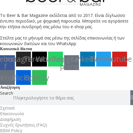
Το Beer & Bar Magazine εκδίδεται από το 2017. Είναι δίγλωσσο
έντυπο περιοδικό, με ψηφιακή παρουσία. Μπορείτε να αγοράσετε
την ετήσια συνδρομή σας μέσω του e-shop μας.
Στείλτε μας το μήνυμά σας μέσω της σελίδας επικοινωνίας ή των
κοινωνικών δικτύων και του WhatsApp.
Κοινωνικά δίκτυα
ebook-
Instagram
Threads
Whatsapp
Telegram-
Linkedin
Twitter
Youtube
f
plane
iktok
Flickr
Spotify
Αναζήτηση
Search
Σχετικά
Επικοινωνία
Διαφήμιση
Συχνές Ερωτήσεις (FAQ)
BBM Policy