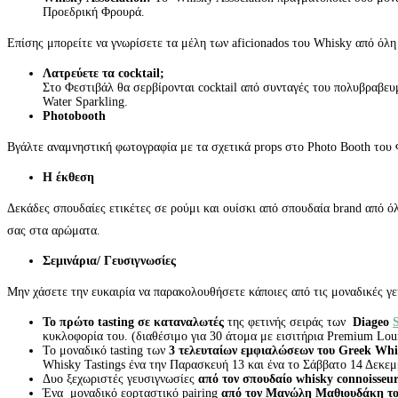
Προεδρική Φρουρά.
Επίσης μπορείτε να γνωρίσετε τα μέλη των aficionados του Whisky από όλη
Λατρεύετε τα cocktail;
Στο Φεστιβάλ θα σερβίρονται cocktail από συνταγές του πολυβραβευ
Water Sparkling.
Photobooth
Βγάλτε αναμνηστική φωτογραφία με τα σχετικά props στο Photo Booth του Φ
Η έκθεση
Δεκάδες σπουδαίες ετικέτες σε ρούμι και ουίσκι από σπουδαία brand από ό
σας στα αρώματα.
Σεμινάρια/ Γευσιγνωσίες
Μην χάσετε την ευκαιρία να παρακολουθήσετε κάποιες από τις μοναδικές γ
To πρώτο tasting σε καταναλωτές
της φετινής σειράς των
Diageo
κυκλοφορία του. (διαθέσιμο για 30 άτομα με εισιτήρια Premium Lou
Το μοναδικό tasting των
3 τελευταίων εμφιαλώσεων του Greek Whi
Whisky Tastings ένα την Παρασκευή 13 και ένα το Σάββατο 14 Δεκεμ
Δυο ξεχωριστές γευσιγνωσίες
από τον σπουδαίο whisky connoisse
Ένα μοναδικό εορταστικό pairing
από τον Μανώλη Μαθιουδάκη το