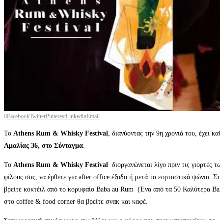
0
Facebook
Twitter
Pinterest
Linkedin
Email
Το
Athens Rum & Whisky Festival
, διανύοντας την 9
η
χρονιά του, έχει κ
Αμαλίας 36, στο Σύνταγμα
.
Το
Athens Rum & Whisky Festival
διοργανώνεται λίγο πριν τις γιορτές 
φίλους σας, να έρθετε για after office έξοδο ή μετά τα εορταστικά ψώνια
βρείτε κοκτέιλ από το κορυφαίο Baba au Rum (Ένα από τα 50 Καλύτερα Ba
στο coffee & food corner θα βρείτε σνακ και καφέ.