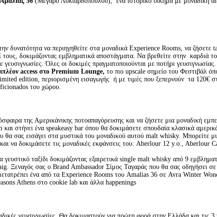
Αμαλίας 36
(Μέγαρο Λυκιαρδόπουλου), ένα ιστορικό οίκημα με μοναδική αισ
την δυνατότητα να περιηγηθείτε στα μοναδικά Experience Rooms, να ζήσετε t
 τους, δοκιμάζοντας εμβληματικά αποστάγματα. Να βρεθείτε στην καρδιά το
 γευσιγνωσίες. Όλες οι δοκιμές πραγματοποιούνται με ποτήρι γευσιγνωσίας
επιπλέον access στο Premium Lounge,
το πιο upscale σημείο του Φεστιβάλ όπ
mited edition, περιορισμένη εισαγωγής ή με τιμές που ξεπερνούν τα 120€ στο
aficionados του χώρου.
σφαιρα της Αμερικάνικης ποτοαπαγόρευσης και να ζήσετε μια μοναδική εμπει
m και στήνει ένα speakeasy bar όπου θα δοκιμάσετε σπουδαία κλασικά αμερικ
 θα σας εισάγει στα μυστικά του μοναδικού αυτού malt whisky. Μπορείτε μ
αι να δοκιμάσετε τις μοναδικές εκφάνσεις του: Aberlour 12 y.o., Aberlour C
 γευστικό ταξίδι δοκιμάζοντας εξαιρετικά single malt whisky από 9 εμβλημα
edaig. Ξεναγός σας ο Brand Ambassador Σίμος Ταγαράς που θα σας οδηγήσει σ
ετατρέπει ένα από τα Experience Rooms του Amalias 36 σε Avra Winter Wonder
easons Athens στο cookie lab και άλλα happenings
δικές γευσιγνωσίες. Θα δοκιμαστούν για πρώτη φορά στην Ελλάδα και τις 3 