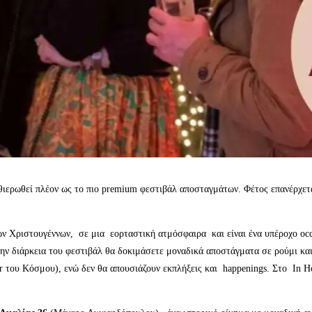
αθιερωθεί πλέον ως το πιο premium φεστιβάλ αποσταγμάτων. Φέτος επανέρχετ
των Χριστουγέννων, σε μια εορταστική ατμόσφαιρα και είναι ένα υπέροχο oc
. Στην διάρκεια του φεστιβάλ θα δοκιμάσετε μοναδικά αποστάγματα σε ρούμι 
r του Κόσμου), ενώ δεν θα απουσιάζουν εκπλήξεις και happenings. Στο In H