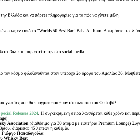
 την Ελλάδα και να πάρετε πληροφορίες για το πώς να γίνετε μέλη.
μένου ως ένα από τα “Worlds 50 Best Bar” Baba Au Rum. Δοκιμάστε το διάσ
εστιβάλ και μοιραστείτε την στα social media.
λο τον κόσμο φιλοξενούνται στον υπέροχο 2
ο
όροφο του Αμαλίας 36. Μυηθείτε
ευσιγνωσίες που θα πραγματοποιηθούν στα πλαίσια του Φεστιβάλ.
Special Releases 2024
. Η συγκεκριμένη σειρά λανσάρεται κάθε χρόνο και περι
nge)
sky Association
(διαθέσιμο για 30 άτομα με εισιτήρια Premium Lounge) Συγ
βρίου, διάρκειας 45 λεπτών η καθεμία.
ur Γιώργο Παπαδογούλα
υ Whisky Beat