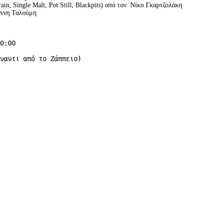
ain, Single Malt, Pot Still, Blackpits) από τον Νίκο Γκαρτζολάκη
άννη Ταλούμη
0:00
ναντι από το Ζάππειο)