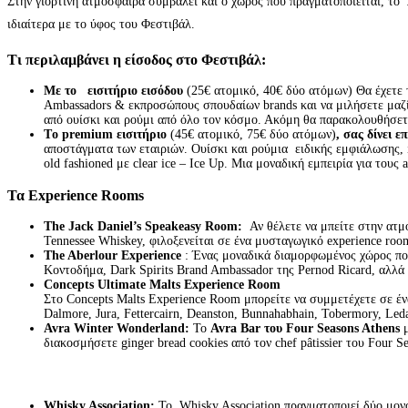
Στην γιορτινή ατμόσφαιρα συμβάλει και ο χώρος που πραγματοποιείται, το
ιδιαίτερα με το ύφος του Φεστιβάλ.
Τι περιλαμβάνει η είσοδος στο Φεστιβάλ:
Με το εισιτήριο εισόδου
(
25€ ατομικό, 40€ δύο ατόμων)
Θα έχετε 
Ambassadors & εκπροσώπους σπουδαίων brands και να μιλήσετε μαζί
από ουίσκι και ρούμι από όλο τον κόσμο. Ακόμη θα παρακολουθήσετε
Τo premium εισιτήριο
(45
€ ατομικό, 75€ δύο ατόμων)
, σας δίνει 
αποστάγματα των εταιριών. Ουίσκι και ρούμια ειδικής εμφιάλωσης, i
old fashioned με clear ice – Ice Up. Μια μοναδική εμπειρία για τους 
Τα Experience Rooms
The Jack Daniel’s Speakeasy Room:
Αν θέλετε να μπείτε στην ατμό
Tennessee Whiskey, φιλοξενείται σε ένα μυσταγωγικό experience roo
The Aberlour Experience
: Ένας μοναδικά διαμορφωμένος χώρος που
Κοντοδήμα, Dark Spirits Brand Ambassador της Pernod Ricard, αλλά κ
Concepts Ultimate Malts Experience Room
Στο Concepts Malts Experience Room μπορείτε να συμμετέχετε σε ένα
Dalmore, Jura, Fettercairn, Deanston, Bunnahabhain, Tobermory, L
Avra Winter Wonderland:
Το
Avra Bar του Four Seasons Athens
μ
διακοσμήσετε ginger bread cookies από τον chef pâtissier του Four S
Whisky Association:
To Whisky Association πραγματοποιεί δύο μονα