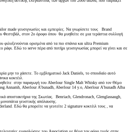
θητική αστικής ελεγκάντσας των αρχών του 20ου αιώνα, που ταιριάζει
ailor made γευσιγνωσίες και εμπειρίες. Να γνωρίσετε τους Brand
υ Φεστιβάλ, στον 2
ο
όροφο όπου θα μυηθείτε σε μια τεράστια συλλογή
.
ου φιλοξενούνται ορισμένα από τα πιο σπάνια και ultra Premium
 ράφι. Εδώ το serve πέρα από ποτήρι γευσιγνωσίας μπορεί να γίνει και σε
ρία μην το χάσετε. To εμβληματικό Jack Daniels, το σπουδαίο αυτό
άνικα κοκτέιλ.
υηθείτε στην παραγωγή του Aberlour Single Malt Whisky από τον Θέμο
asg Annamh, Aberlour A’bunadh, Aberlour 14 y.o, Aberlour A’bunadh Alba
τικά αποστακτήρια της Σκωτίας. Benriach, Glendronach, Glenglassaugh,
ε μονοπάτια γευστικής απόλαυσης.
land. Εδώ θα μπορείτε να γευτείτε 2 signature κοκτέιλ τους , να
τελευταίες εμφιαλώσεις του Association με θέμα τον φόρο τιμής στην