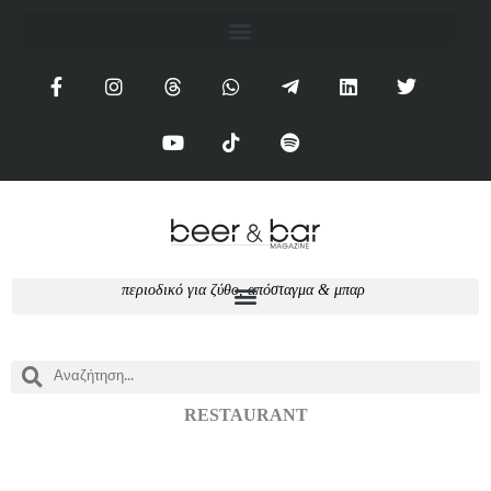
π
ε
ρ
ι
ο
δ
ι
κ
ό
γ
ι
α
ζ
ύ
θ
ο
,
α
π
ό
σ
τ
α
γ
μ
α
&
μ
π
α
ρ
RESTAURANT