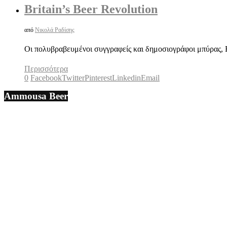
Britain’s Beer Revolution
από
Νικολά Ραδίσης
Οι πολυβραβευμένοι συγγραφείς και δημοσιογράφοι μπύρας, R
Περισσότερα
0
Facebook
Twitter
Pinterest
Linkedin
Email
Ammousa Beer