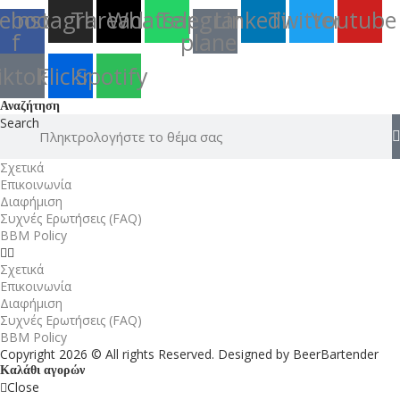
ebook-
Instagram
Threads
Whatsapp
Telegram-
Linkedin
Twitter
Youtube
f
plane
iktok
Flickr
Spotify
Αναζήτηση
Search
Σχετικά
Επικοινωνία
Διαφήμιση
Συχνές Ερωτήσεις (FAQ)
BBM Policy
Σχετικά
Επικοινωνία
Διαφήμιση
Συχνές Ερωτήσεις (FAQ)
BBM Policy
Copyright 2026 © All rights Reserved. Designed by BeerBartender
Καλάθι αγορών
Close