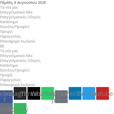
Πέμπτη, 6 Αυγούστου 2026
Τα νέα μας
Επαγγελματικά Νέα
Επαγγελματικός Οδηγός
Κατάστημα
Είσοδος/Προφίλ
Προφίλ
Παραγγελίες
Επαναφορά Κωδικού
Τα νέα μας
Επαγγελματικά Νέα
Επαγγελματικός Οδηγός
Κατάστημα
Είσοδος/Προφίλ
Προφίλ
Παραγγελίες
Επαναφορά Κωδικού
ebook-
Instagram
Threads
Whatsapp
Telegram-
Linkedin
Twitter
Youtube
f
plane
iktok
Spotify