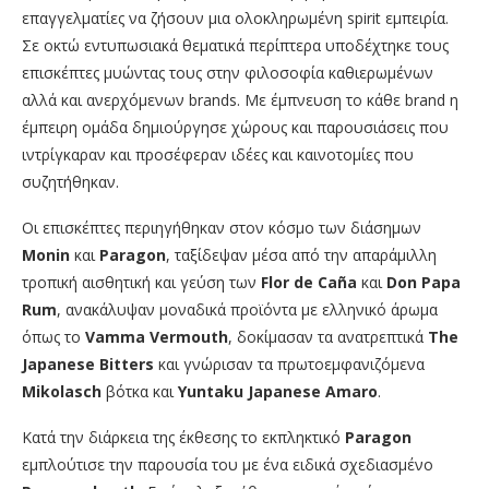
επαγγελματίες να ζήσουν μια ολοκληρωμένη spirit εμπειρία.
Σε οκτώ εντυπωσιακά θεματικά περίπτερα υποδέχτηκε τους
επισκέπτες μυώντας τους στην φιλοσοφία καθιερωμένων
αλλά και ανερχόμενων brands. Με έμπνευση το κάθε brand η
έμπειρη ομάδα δημιούργησε χώρους και παρουσιάσεις που
ιντρίγκαραν και προσέφεραν ιδέες και καινοτομίες που
συζητήθηκαν.
Οι επισκέπτες περιηγήθηκαν στον κόσμο των διάσημων
Monin
και
Paragon
, ταξίδεψαν μέσα από την απαράμιλλη
τροπική αισθητική και γεύση των
Flor de Caña
και
Don Papa
Rum
, ανακάλυψαν μοναδικά προϊόντα με ελληνικό άρωμα
όπως το
Vamma Vermouth
, δοκίμασαν τα ανατρεπτικά
The
Japanese Bitters
και γνώρισαν τα πρωτοεμφανιζόμενα
Mikolasch
βότκα και
Yuntaku
Japanese
Amaro
.
Κατά την διάρκεια της έκθεσης το εκπληκτικό
Paragon
εμπλούτισε την παρουσία του με ένα ειδικά σχεδιασμένο