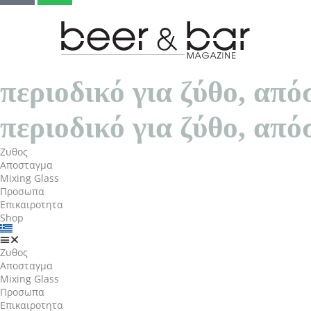
π
ε
ρ
ι
ο
δ
ι
κ
ό
γ
ι
α
ζ
ύ
θ
ο
,
α
π
ό
π
ε
ρ
ι
ο
δ
ι
κ
ό
γ
ι
α
ζ
ύ
θ
ο
,
α
π
ό
Ζυθος
Αποσταγμα
Mixing Glass
Προσωπα
Επικαιροτητα
Shop
Ζυθος
Αποσταγμα
Mixing Glass
Προσωπα
Επικαιροτητα