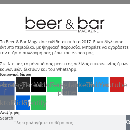
Το Beer & Bar Magazine εκδίδεται από το 2017. Είναι δίγλωσσο
έντυπο περιοδικό, με ψηφιακή παρουσία. Μπορείτε να αγοράσετε
την ετήσια συνδρομή σας μέσω του e-shop μας.
Στείλτε μας το μήνυμά σας μέσω της σελίδας επικοινωνίας ή των
κοινωνικών δικτύων και του WhatsApp.
Κοινωνικά δίκτυα
ebook-
Instagram
Threads
Whatsapp
Telegram-
Linkedin
Twitter
Youtube
f
plane
iktok
Flickr
Spotify
Αναζήτηση
Search