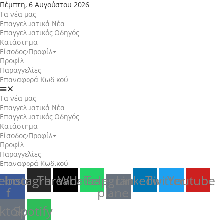
Πέμπτη, 6 Αυγούστου 2026
Τα νέα μας
Επαγγελματικά Νέα
Επαγγελματικός Οδηγός
Κατάστημα
Είσοδος/Προφίλ
Προφίλ
Παραγγελίες
Επαναφορά Κωδικού
Τα νέα μας
Επαγγελματικά Νέα
Επαγγελματικός Οδηγός
Κατάστημα
Είσοδος/Προφίλ
Προφίλ
Παραγγελίες
Επαναφορά Κωδικού
ebook-
Instagram
Threads
Whatsapp
Telegram-
Linkedin
Twitter
Youtube
f
plane
iktok
Spotify