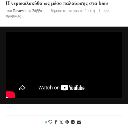
Η νεροκολοκύθα ως μέσο παλαίωσης στα bars
από
Παναγιώτης Σάββα
δημοσιεύτηκε πριν από 7 έτη
2,3K
προβολές
0