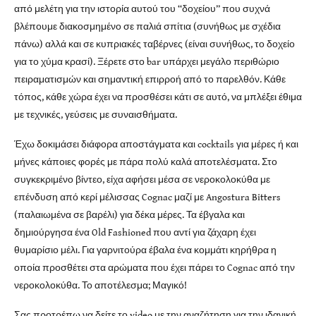
από μελέτη για την ιστορία αυτού του “δοχείου” που συχνά
βλέπουμε διακοσμημένο σε παλιά σπίτια (συνήθως με σχέδια
πάνω) αλλά και σε κυπριακές ταβέρνες (είναι συνήθως, το δοχείο
για το χύμα κρασί). Ξέρετε στο bar υπάρχει μεγάλο περιθώριο
πειραματισμών και σημαντική επιρροή από το παρελθόν. Κάθε
τόπος, κάθε χώρα έχει να προσθέσει κάτι σε αυτό, να μπλέξει έθιμα
με τεχνικές, γεύσεις με συναισθήματα.
Έχω δοκιμάσει διάφορα αποστάγματα και cocktails για μέρες ή και
μήνες κάποιες φορές με πάρα πολύ καλά αποτελέσματα. Στο
συγκεκριμένο βίντεο, είχα αφήσει μέσα σε νεροκολοκύθα με
επένδυση από κερί μέλισσας Cognac μαζί με Angostura Bitters
(παλαιωμένα σε βαρέλι) για δέκα μέρες. Τα έβγαλα και
δημιούργησα ένα Old Fashioned που αντί για ζάχαρη έχει
θυμαρίσιο μέλι. Για γαρνιτούρα έβαλα ένα κομμάτι κηρήθρα η
οποία προσθέτει στα αρώματα που έχει πάρει το Cognac από την
νεροκολοκύθα. Το αποτέλεσμα; Μαγικό!
Σας προτρέπω να δείτε το video με την αναζήτηση για την ιδανική