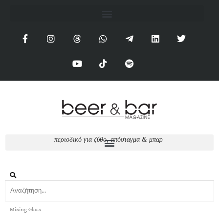
π
ε
ρ
ι
ο
δ
ι
κ
ό
γ
ι
α
ζ
ύ
θ
ο
,
α
π
ό
σ
τ
α
γ
μ
α
&
μ
π
α
ρ
Mixing Glass