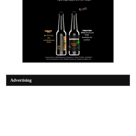
Advertising
7 +1 προτάσεις γευστικών δώρων για τις φετινές γιορτές