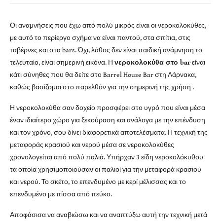
Οι αναμνήσεις που έχω από πολύ μικρός είναι οι νεροκολοκύθες,
με αυτό το περίεργο σχήμα να είναι παντού, στα σπίτια, στις
ταβέρνες και στα bars. Όχι, λάθος δεν είναι παιδική ανάμνηση το
τελευταίο, είναι σημερινή εικόνα. Η
νεροκολοκύθα στο bar
είναι
κάτι σύνηθες που θα δείτε στο Barrel House Bar στη Λάρνακα,
καθώς βασίζομαι στο παρελθόν για την σημερινή της χρήση .
Η νεροκολοκύθα σαν δοχείο προσφέρει στο υγρό που είναι μέσα
έναν ιδιαίτερο χώρο για ξεκούραση και ανάλογα με την επένδυση
και τον χρόνο, σου δίνει διαφορετικά αποτελέσματα. Η τεχνική της
μεταφοράς κρασιού και νερού μέσα σε νεροκολοκύθες
χρονολογείται από πολύ παλιά. Υπήρχαν 3 είδη νεροκολόκυθου
τα οποία χρησιμοποιούσαν οι παλιοί για την μεταφορά κρασιού
και νερού. Το σκέτο, το επενδυμένο με κερί μέλισσας και το
επενδυμένο με πίσσα από πεύκο.
Αποφάσισα να αναβιώσω και να αναπτύξω αυτή την τεχνική μετά