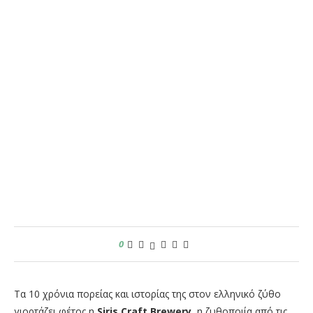
0
Τα 10 χρόνια πορείας και ιστορίας της στον ελληνικό ζύθο
γιορτάζει φέτος η
Siris
Craft Brewery
, η ζυθοποιία από τις