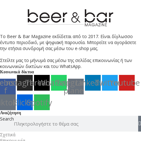
Το Beer & Bar Magazine εκδίδεται από το 2017. Είναι δίγλωσσο
έντυπο περιοδικό, με ψηφιακή παρουσία. Μπορείτε να αγοράσετε
την ετήσια συνδρομή σας μέσω του e-shop μας.
Στείλτε μας το μήνυμά σας μέσω της σελίδας επικοινωνίας ή των
κοινωνικών δικτύων και του WhatsApp.
Κοινωνικά δίκτυα
ebook-
Instagram
Threads
Whatsapp
Telegram-
Linkedin
Twitter
Youtube
f
plane
iktok
Flickr
Spotify
Αναζήτηση
Search
Σχετικά
Επικοινωνία