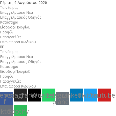
Πέμπτη, 6 Αυγούστου 2026
Τα νέα μας
Επαγγελματικά Νέα
Επαγγελματικός Οδηγός
Κατάστημα
Είσοδος/Προφίλ
Προφίλ
Παραγγελίες
Επαναφορά Κωδικού
Τα νέα μας
Επαγγελματικά Νέα
Επαγγελματικός Οδηγός
Κατάστημα
Είσοδος/Προφίλ
Προφίλ
Παραγγελίες
Επαναφορά Κωδικού
ebook-
Instagram
Threads
Whatsapp
Telegram-
Linkedin
Twitter
Youtube
f
plane
iktok
Spotify