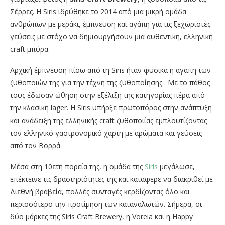
Σέρρες.
Η Siris ιδρύθηκε το 2014 από μια μικρή ομάδα
ανθρώπων με μεράκι, έμπνευση και αγάπη για τις ξεχωριστές
γεύσεις με στόχο να δημιουργήσουν μια αυθεντική, ελληνική
craft μπύρα.
Αρχική έμπνευση πίσω από τη Siris ήταν φυσικά η αγάπη των
ζυθοποιών της για την τέχνη της ζυθοποίησης. Με το πάθος
τους έδωσαν ώθηση στην εξέλιξη της κατηγορίας πέρα από
την κλασική lager. Η Siris υπήρξε πρωτοπόρος στην ανάπτυξη
και ανάδειξη της ελληνικής craft ζυθοποιίας εμπλουτίζοντας
τον ελληνικό γαστρονομικό χάρτη με αρώματα και γεύσεις
από τον Βορρά.
Μέσα στη 10ετή πορεία της, η ομάδα της
Siris
μεγάλωσε,
επέκτεινε τις δραστηριότητες της και κατάφερε να διακριθεί με
Διεθνή βραβεία, πολλές συνταγές κερδίζοντας όλο και
περισσότερο την προτίμηση των καταναλωτών. Σήμερα, οι
δύο μάρκες της Siris Craft Brewery, η Voreia και η Happy