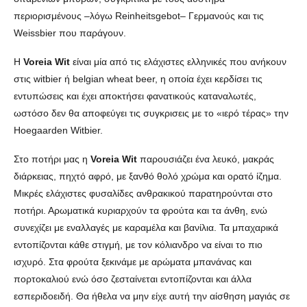
περιορισμένους –λόγω Reinheitsgebot– Γερμανούς και τις
Weissbier που παράγουν.
Η
Voreia Wit
είναι μία από τις ελάχιστες ελληνικές που ανήκουν
στις witbier ή belgian wheat beer, η οποία έχει κερδίσει τις
εντυπώσεις και έχει αποκτήσει φανατικούς καταναλωτές,
ωστόσο δεν θα αποφεύγει τις συγκρισεις με το «ιερό τέρας» την
Hoegaarden Witbier.
Στο ποτήρι μας η
Voreia Wit
παρουσιάζει ένα λευκό, μακράς
διάρκειας, πηχτό αφρό, με ξανθό θολό χρώμα και ορατό ίζημα.
Μικρές ελάχιστες φυσαλίδες ανθρακικού παρατηρούνται στο
ποτήρι. Αρωματικά κυριαρχούν τα φρούτα και τα άνθη, ενώ
συνεχίζει με εναλλαγές με καραμέλα και βανίλια. Τα μπαχαρικά
εντοπίζονται κάθε στιγμή, με τον κόλιανδρο να είναι το πιο
ισχυρό. Στα φρούτα ξεκινάμε με αρώματα μπανάνας και
πορτοκαλιού ενώ όσο ζεσταίνεται εντοπίζονται και άλλα
εσπεριδοειδή. Θα ήθελα να μην είχε αυτή την αίσθηση μαγιάς σε