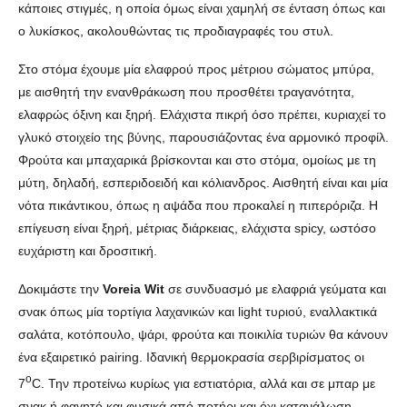
κάποιες στιγμές, η οποία όμως είναι χαμηλή σε ένταση όπως και
ο λυκίσκος, ακολουθώντας τις προδιαγραφές του στυλ.
Στο στόμα έχουμε μία ελαφρού προς μέτριου σώματος μπύρα,
με αισθητή την ενανθράκωση που προσθέτει τραγανότητα,
ελαφρώς όξινη και ξηρή. Ελάχιστα πικρή όσο πρέπει, κυριαχεί το
γλυκό στοιχείο της βύνης, παρουσιάζοντας ένα αρμονικό προφίλ.
Φρούτα και μπαχαρικά βρίσκονται και στο στόμα, ομοίως με τη
μύτη, δηλαδή, εσπεριδοειδή και κόλιανδρος. Αισθητή είναι και μία
νότα πικάντικου, όπως η αψάδα που προκαλεί η πιπερόριζα. Η
επίγευση είναι ξηρή, μέτριας διάρκειας, ελάχιστα spicy, ωστόσο
ευχάριστη και δροσιτική.
Δοκιμάστε την
Voreia Wit
σε συνδυασμό με ελαφριά γεύματα και
σνακ όπως μία τορτίγια λαχανικών και light τυριού, εναλλακτικά
σαλάτα, κοτόπουλο, ψάρι, φρούτα και ποικιλία τυριών θα κάνουν
ένα εξαιρετικό pairing. Ιδανική θερμοκρασία σερβιρίσματος οι
o
7
C. Την προτείνω κυρίως για εστιατόρια, αλλά και σε μπαρ με
σνακ ή φαγητό και φυσικά από ποτήρι και όχι κατανάλωση