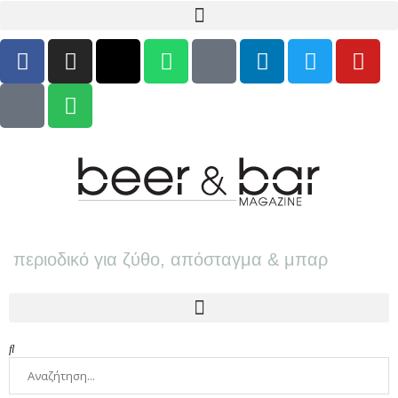
περιοδικό για ζύθο, απόσταγμα & μπαρ