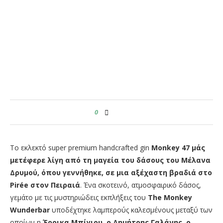
0
Το εκλεκτό super premium handcrafted gin
Monkey
47 μάς
μετέφερε λίγη από τη μαγεία του δάσους του Μέλανα
Δρυμού, όπου γεννήθηκε, σε μια αξέχαστη βραδιά στο
Pir
é
e
στον Πειραιά
.
Ένα σκοτεινό, ατμοσφαιρικό δάσος,
γεμάτο με τις μυστηριώδεις εκπλήξεις του
The
Monkey
Wunderbar
υποδέχτηκε λαμπερούς καλεσμένους μεταξύ των
οποίων η
Έρρικα Μπίγιου, ο Δημήτρης Γαλάνης, ο