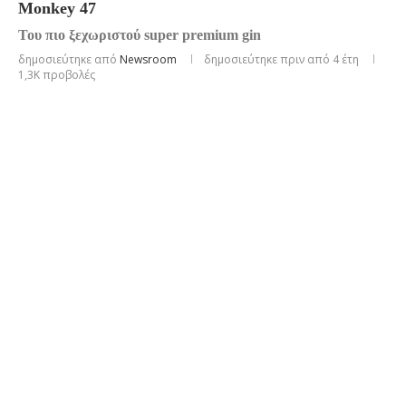
Μonkey 47
Του πιο ξεχωριστού super premium gin
δημοσιεύτηκε από
Newsroom
δημοσιεύτηκε πριν από 4 έτη
1,3K
προβολές