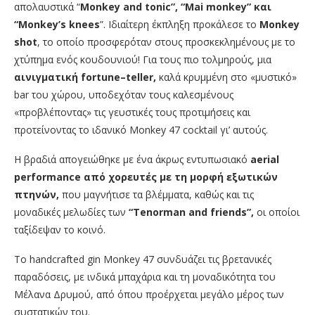
απολαυστικά “
Monkey
and
tonic
”, “
Mai
monkey
” και
“
Monkey
’
s
knees
”. Ιδιαίτερη έκπληξη προκάλεσε το
Monkey
shot
, το οποίο προσφερόταν στους προσκεκλημένους με το
χτύπημα ενός κουδουνιού! Για τους πιο τολμηρούς, μια
αινιγματική
fortune
–
teller
,
καλά κρυμμένη στο «μυστικό»
bar του χώρου, υποδεχόταν τους καλεσμένους
«προβλέποντας» τις γευστικές τους προτιμήσεις και
προτείνοντας το ιδανικό Monkey 47 cocktail γι’ αυτούς.
Η βραδιά απογειώθηκε με ένα άκρως εντυπωσιακό
aerial
performance
από χορευτές με τη μορφή εξωτικών
πτηνών,
που μαγνήτισε τα βλέμματα, καθώς και τις
μοναδικές μελωδίες των
“Tenorman and friends”,
οι οποίοι
ταξίδεψαν το κοινό.
Το handcrafted gin Monkey 47 συνδυάζει τις βρετανικές
παραδόσεις, με ινδικά μπαχάρια και τη μοναδικότητα του
Μέλανα Δρυμού, από όπου προέρχεται μεγάλο μέρος των
συστατικών του.