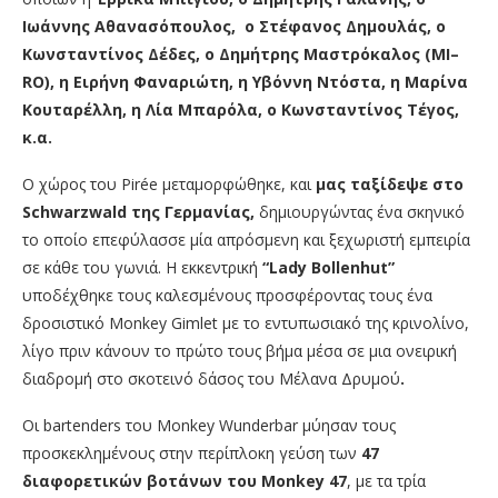
Ιωάννης Αθανασόπουλος, ο
Στέφανος Δημουλάς, ο
Κωνσταντίνος Δέδες, ο Δημήτρης Μαστρόκαλος (
MI
–
RO
), η Ειρήνη Φαναριώτη, η Υβόννη Ντόστα, η Μαρίνα
Κουταρέλλη, η Λία Μπαρόλα, ο Κωνσταντίνος Τέγος,
κ.α.
Ο χώρος του Pirée μεταμορφώθηκε, και
μας ταξίδεψε στο
Schwarzwald
της Γερμανίας,
δημιουργώντας ένα σκηνικό
το οποίο επεφύλασσε μία απρόσμενη και ξεχωριστή εμπειρία
σε κάθε του γωνιά. Η εκκεντρική
“
Lady
Bollenhut
”
υποδέχθηκε τους καλεσμένους προσφέροντας τους ένα
δροσιστικό Monkey Gimlet με το εντυπωσιακό της κρινολίνο,
λίγο πριν κάνουν το πρώτο τους βήμα μέσα σε μια ονειρική
διαδρομή στο σκοτεινό δάσος του Μέλανα Δρυμού
.
Οι bartenders του Monkey Wunderbar μύησαν τους
προσκεκλημένους στην περίπλοκη γεύση των
47
διαφορετικών βοτάνων
του
Monkey
47
, με τα τρία